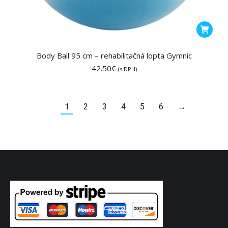
Body Ball 95 cm – rehabilitačná lopta Gymnic
42.50
€
(s DPH)
1
2
3
4
5
6
→