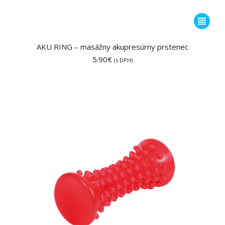
Tento
produkt
má
AKU RING – masážny akupresúrny prstenec
viacero
5.90
€
(s DPH)
variantov
Možnost
si
môžete
vybrať
na
stránke
produktu