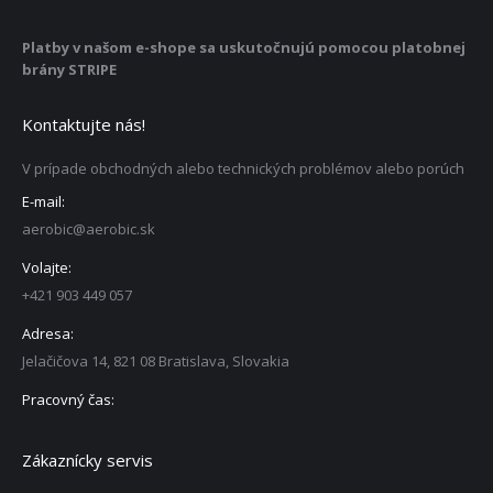
Platby v našom e-shope sa uskutočnujú pomocou platobnej
brány STRIPE
Kontaktujte nás!
V prípade obchodných alebo technických problémov alebo porúch
E-mail:
aerobic@aerobic.sk
Volajte:
+421 903 449 057
Adresa:
Jelačičova 14, 821 08 Bratislava, Slovakia
Pracovný čas:
Zákaznícky servis