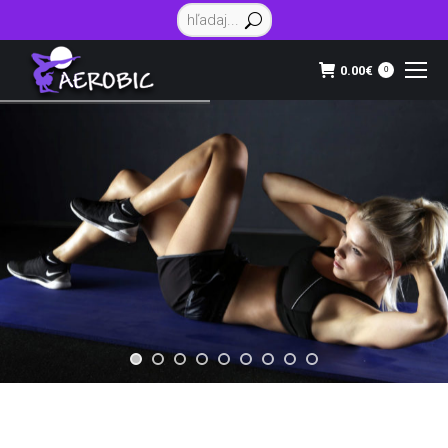
Vyhľadávanie:
0.00
€
0