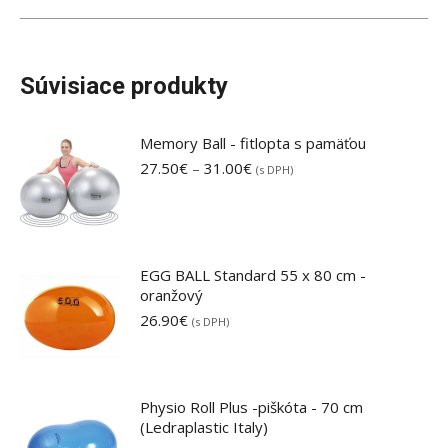
Súvisiace produkty
Memory Ball - fitlopta s pamäťou
Price
27.50
€
–
31.00
€
(s DPH)
range:
27.50€
through
31.00€
EGG BALL Standard 55 x 80 cm -
oranžový
26.90
€
(s DPH)
Physio Roll Plus -piškóta - 70 cm
(Ledraplastic Italy)