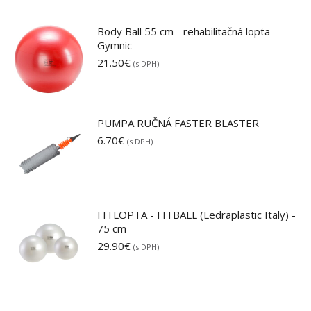
Body Ball 55 cm - rehabilitačná lopta
Gymnic
21.50
€
(s DPH)
PUMPA RUČNÁ FASTER BLASTER
6.70
€
(s DPH)
FITLOPTA - FITBALL (Ledraplastic Italy) -
75 cm
29.90
€
(s DPH)