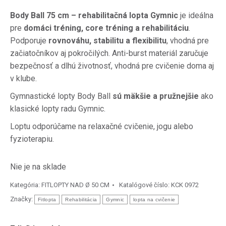
Body Ball 75 cm – rehabilitačná lopta Gymnic
je ideálna
pre
domáci tréning, core tréning a rehabilitáciu
.
Podporuje
rovnováhu, stabilitu a flexibilitu
, vhodná pre
začiatočníkov aj pokročilých. Anti-burst materiál zaručuje
bezpečnosť a dlhú životnosť, vhodná pre cvičenie doma aj
v klube.
Gymnastické lopty Body Ball
sú mäkšie a pružnejšie
ako
klasické lopty radu Gymnic.
Loptu odporúčame na relaxačné cvičenie, jogu alebo
fyzioterapiu.
Nie je na sklade
Kategória:
FITLOPTY NAD Ø 50 CM
Katalógové číslo:
KCK 0972
Značky:
Fitlopta
Rehabilitácia
Gymnic
lopta na cvičenie