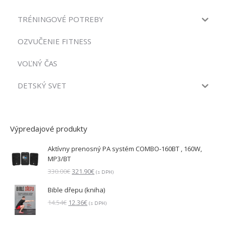
TRÉNINGOVÉ POTREBY
OZVUČENIE FITNESS
VOĽNÝ ČAS
DETSKÝ SVET
Výpredajové produkty
Aktívny prenosný PA systém COMBO-160BT , 160W,
MP3/BT
Pôvodná
Aktuálna
330.00
€
321.90
€
(s DPH)
cena
cena
Bible dřepu (kniha)
bola:
je:
330.00€.
321.90€.
Pôvodná
Aktuálna
14.54
€
12.36
€
(s DPH)
cena
cena
bola:
je: