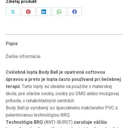
Zdieľaj produkt
Zdieľať
Zdieľať
Zdieľať
Zdieľať
Zdieľať
na
na
na
na
na
X
Pinterest
LinkedIn
WhatsApp
Facebook
Popis
Ďalšie informácie
Cvičebná lopta Body Ball je opatrená softovou
úpravou a preto je lopta často používaná pri liečebnej
terapii
.
Tieto lopty s
ú ideálne na použitie v materskej
škole, pre staršie osoby, osoby po DMO alebo mozgovej
príhode, v rehabilitačných centrách.
Body Ball je vyrobený zo špeciálneho mäkčeného PVC s
patentovanou technológiou BRQ.
Technológia BRQ
(ANTI-BURST)
zaručuje väčšiu