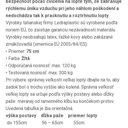
bezpečnosť počas cvičenia na lopte tým, že zabraňuje
rýchlemu úniku vzduchu pri jeho náhlom poškodení a
nedochádza tak k prasknutiu a roztrhnutiu lopty
.
Výrobky talianskej firmy Ledraplastic sú vyrobené podľa
noriem EÚ, čo zaisťuje garanciu nezávadnosti materiálu.
Výrobky neobsahujú latex, ťažké kovy alebo zakázané
zmäkčovadlá (smernica EÚ 2005/84/ES).
• Priemer:
75 cm
• Farba:
Žltá
• Odporúčaná nosnosť: max.
120 kg
• Testovaná nosnosť: max.
300 kg
Pri výbere správnej veľkosti veľkej lopty dbajte na to, aby
zadok bol o trochu vyššie ako kolená.
Správna veľkosť
veľkej lopty sa určuje podľa výšky postavy alebo dĺžky
paže meranej od ramenného kĺbu ku končekom prstov.
Uvedená tabuľka je iba orientačná.
výška postavy
dĺžka paže
priemer lopty
do 155cm 56 – 65cm 55cm