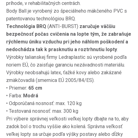
príhode, v rehabilitačných centrách.
Body Ball je vyrobený zo špeciálneho mäkčeného PVC s
patentovanou technológiou BRQ.
Technológia BRQ
(ANTI-BURST)
zaručuje väčšiu
bezpečnosť počas cvičenia na lopte tým, že zabraňuje
rýchlemu úniku vzduchu pri jeho náhlom poškodení a
nedochádza tak k prasknutiu a roztrhnutiu lopty
.
Výrobky talianskej firmy Ledraplastic sú vyrobené podľa
noriem EÚ, čo zaisťuje garanciu nezávadnosti materiálu.
Výrobky neobsahujú latex, ťažké kovy alebo zakázané
zmäkčovadlá (smernica EÚ 2005/84/ES).
• Priemer:
65 cm
• Farba:
Modrá
• Odporúčaná nosnosť: max.
120 kg
• Testovaná nosnosť: max.
300 kg
Pri výbere správnej veľkosti veľkej lopty dbajte na to, aby
zadok bol o trochu vyššie ako kolená.
Správna veľkosť
veľkej lopty sa určuje podľa výšky postavy alebo dĺžky