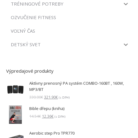
TRÉNINGOVÉ POTREBY
OZVUČENIE FITNESS
VOĽNÝ ČAS
DETSKÝ SVET
Výpredajové produkty
Aktívny prenosný PA systém COMBO-160BT , 160W,
MP3/BT
Pôvodná
Aktuálna
330.00
€
321.90
€
(s DPH)
cena
cena
Bible dřepu (kniha)
bola:
je:
330.00€.
321.90€.
Pôvodná
Aktuálna
14.54
€
12.36
€
(s DPH)
cena
cena
bola:
je:
Aerobic step Pro TPR770
14.54€.
12.36€.