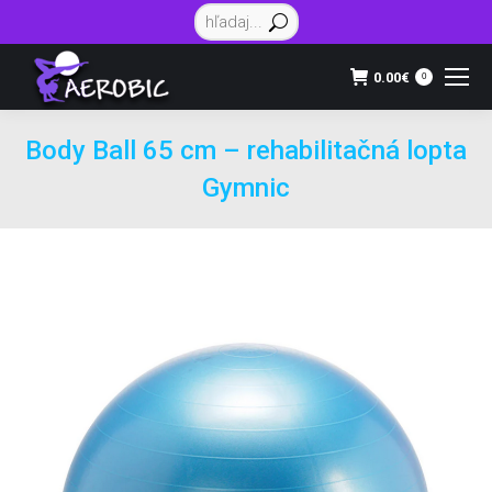
Vyhľadávanie:
0.00
€
0
Body Ball 65 cm – rehabilitačná lopta
Gymnic