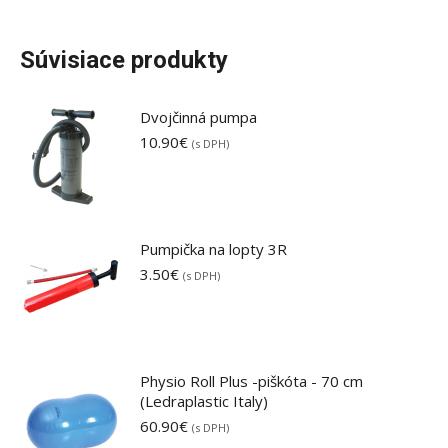
Súvisiace produkty
Dvojčinná pumpa
10.90
€
(s DPH)
Pumpička na lopty 3R
3.50
€
(s DPH)
Physio Roll Plus -piškóta - 70 cm
(Ledraplastic Italy)
60.90
€
(s DPH)