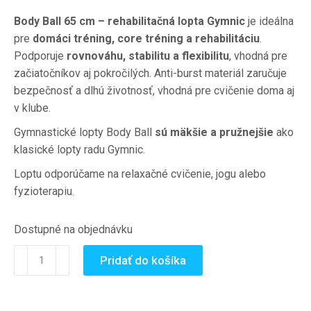
Body Ball 65 cm – rehabilitačná lopta Gymnic
je ideálna
pre
domáci tréning, core tréning a rehabilitáciu
.
Podporuje
rovnováhu, stabilitu a flexibilitu
, vhodná pre
začiatočníkov aj pokročilých. Anti-burst materiál zaručuje
bezpečnosť a dlhú životnosť, vhodná pre cvičenie doma aj
v klube.
Gymnastické lopty Body Ball
sú mäkšie a pružnejšie
ako
klasické lopty radu Gymnic.
Loptu odporúčame na relaxačné cvičenie, jogu alebo
fyzioterapiu.
Dostupné na objednávku
množstvo
Pridať do košíka
Body
Ball
65