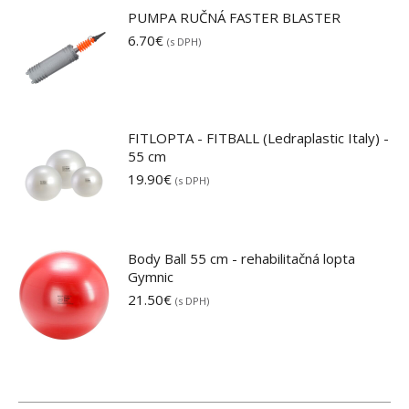
PUMPA RUČNÁ FASTER BLASTER
6.70
€
(s DPH)
FITLOPTA - FITBALL (Ledraplastic Italy) -
55 cm
19.90
€
(s DPH)
Body Ball 55 cm - rehabilitačná lopta
Gymnic
21.50
€
(s DPH)