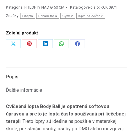
cm
Kategória:
FITLOPTY NAD Ø 50 CM
Katalógové číslo:
KCK 0971
-
Značky:
Fitlopta
Rehabilitácia
Gymnic
lopta na cvičenie
rehabilitačná
lopta
Zdieľaj produkt
Gymnic
Zdieľať
Zdieľať
Zdieľať
Zdieľať
Zdieľať
na
na
na
na
na
X
Pinterest
LinkedIn
WhatsApp
Facebook
Popis
Ďalšie informácie
Cvičebná lopta Body Ball je opatrená softovou
úpravou a preto je lopta často používaná pri liečebnej
terapii
.
Tieto lopty s
ú ideálne na použitie v materskej
škole, pre staršie osoby, osoby po DMO alebo mozgovej