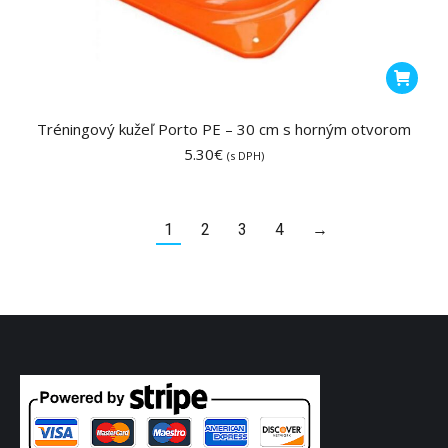
Tréningový kužeľ Porto PE – 30 cm s horným otvorom
5.30
€
(s DPH)
1
2
3
4
→