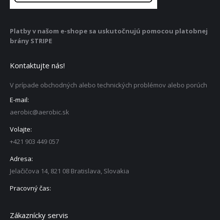
Platby v našom e-shope sa uskutočnujú pomocou platobnej
brány STRIPE
Kontaktujte nás!
V prípade obchodných alebo technických problémov alebo porúch
E-mail:
aerobic@aerobic.sk
Volajte:
+421 903 449 057
Adresa:
Jelačičova 14, 821 08 Bratislava, Slovakia
Pracovný čas:
Zákaznícky servis