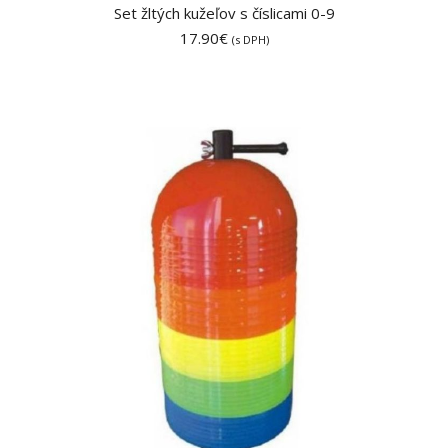
Set žltých kužeľov s číslicami 0-9
17.90
€
(s DPH)