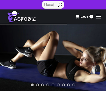
Vyhľadávanie:
0.00
€
0