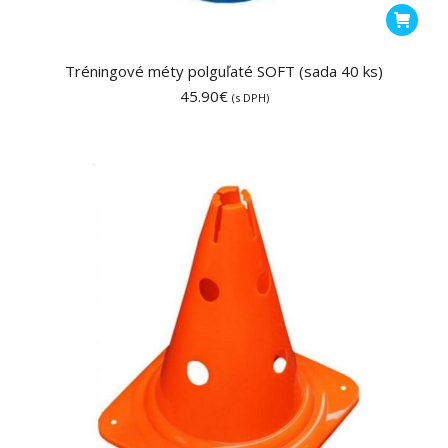
Tréningové méty polguľaté SOFT (sada 40 ks)
45.90
€
(s DPH)