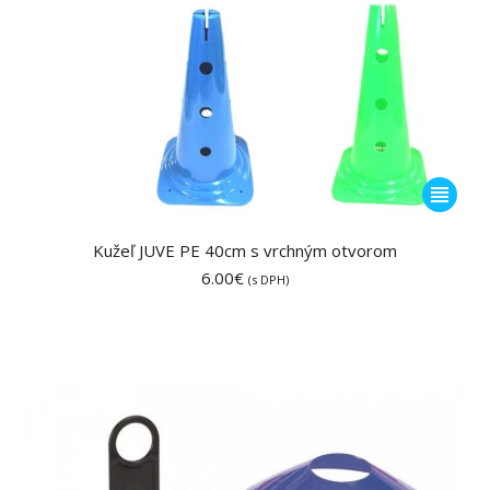
Tento
produkt
má
Kužeľ JUVE PE 40cm s vrchným otvorom
viacero
6.00
€
(s DPH)
variantov
Možnost
si
môžete
vybrať
na
stránke