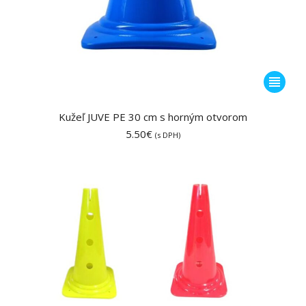
Tento
produkt
má
Kužeľ JUVE PE 30 cm s horným otvorom
viacero
5.50
€
(s DPH)
variantov
Možnost
si
môžete
vybrať
na
stránke
produktu