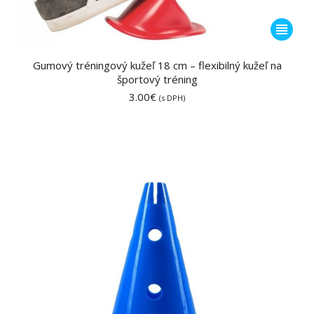
Tento
produkt
má
Gumový tréningový kužeľ 18 cm – flexibilný kužeľ na
športový tréning
viacero
3.00
€
variantov
(s DPH)
Možnost
si
môžete
vybrať
na
stránke
produktu