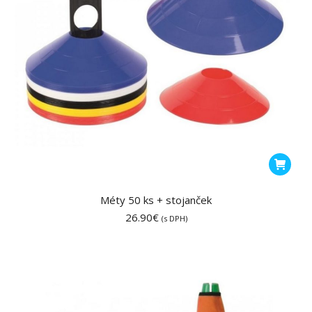
produktu
Méty 50 ks + stojanček
26.90
€
(s DPH)