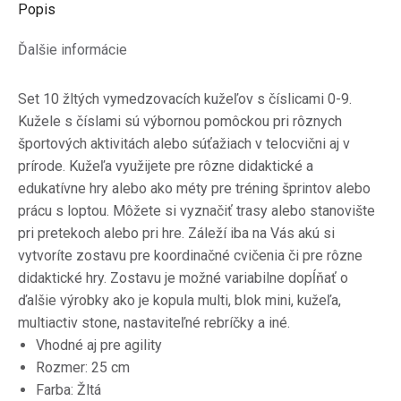
Popis
Ďalšie informácie
Set 10 žltých vymedzovacích kužeľov s číslicami 0-9.
Kužele s číslami sú výbornou pomôckou pri rôznych
športových aktivitách alebo súťažiach v telocvični aj v
prírode.
Kužeľa využijete pre rôzne didaktické a
edukatívne hry alebo ako méty pre tréning šprintov alebo
prácu s loptou.
Môžete si vyznačiť trasy alebo stanovište
pri pretekoch alebo pri hre.
Záleží iba na Vás akú si
vytvoríte zostavu pre koordinačné cvičenia či pre rôzne
didaktické hry.
Zostavu je možné variabilne dopĺňať o
ďalšie výrobky ako je kopula multi, blok mini, kužeľa,
multiactiv stone, nastaviteľné rebríčky a iné.
Vhodné aj pre agility
Rozmer: 25 cm
Farba: Žltá