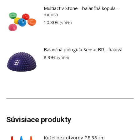
Multiactiv Stone - balančná kopula -
modrá
10.30
€
(s DPH)
Balančná pologuľa Senso BR - fialová
8.99
€
(s DPH)
Súvisiace produkty
Kužel bez otvorov PE 38 cm