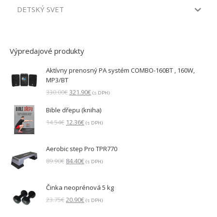
DETSKÝ SVET
Výpredajové produkty
Aktívny prenosný PA systém COMBO-160BT , 160W,
MP3/BT
Pôvodná
Aktuálna
330.00
€
321.90
€
(s DPH)
cena
cena
Bible dřepu (kniha)
bola:
je:
330.00€.
321.90€.
Pôvodná
Aktuálna
14.54
€
12.36
€
(s DPH)
cena
cena
bola:
je:
Aerobic step Pro TPR770
14.54€.
12.36€.
Pôvodná
Aktuálna
89.90
€
84.40
€
(s DPH)
cena
cena
bola:
je:
Činka neoprénová 5 kg
89.90€.
84.40€.
Pôvodná
Aktuálna
23.75
€
20.90
€
(s DPH)
cena
cena