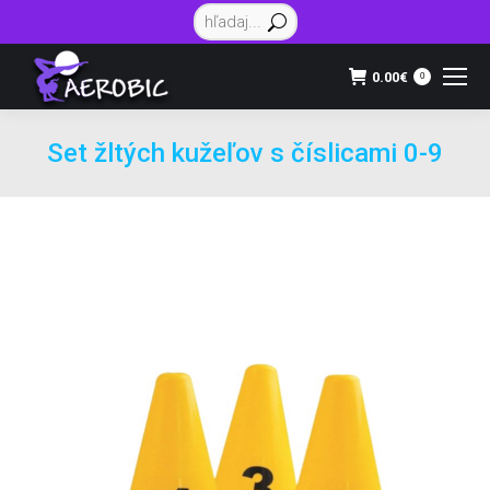
Vyhľadávanie:
0.00
€
0
Set žltých kužeľov s číslicami 0-9