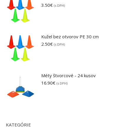
3.50
€
(s DPH)
Kužel bez otvorov PE 30 cm
2.50
€
(s DPH)
Méty štvorcové - 24 kusov
16.90
€
(s DPH)
KATEGÓRIE