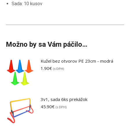
Sada: 10 kusov
Možno by sa Vám páčilo…
Kužel bez otvorov PE 23cm - modrá
1.90
€
(s DPH)
3v1, sada 6ks prekážok
45.90
€
(s DPH)