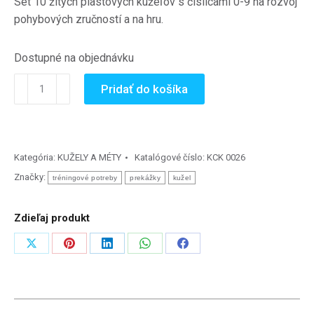
Set 10 žltých plastových kužeľov s číslicami 0-9 na rozvoj
pohybových zručností a na hru.
Dostupné na objednávku
množstvo
Pridať do košíka
Set
žltých
kužeľov
s
Kategória:
KUŽELY A MÉTY
Katalógové číslo:
KCK 0026
číslicami
Značky:
tréningové potreby
prekážky
kužel
0-
9
Zdieľaj produkt
Zdieľať
Zdieľať
Zdieľať
Zdieľať
Zdieľať
na
na
na
na
na
X
Pinterest
LinkedIn
WhatsApp
Facebook