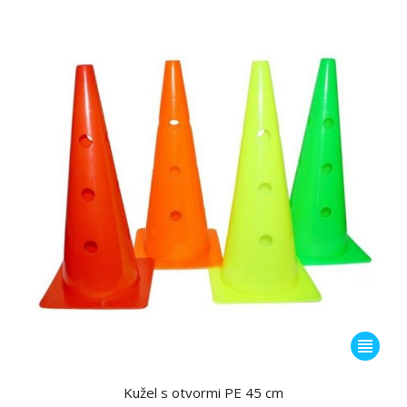
si
môžete
vybrať
na
stránke
produktu
Tento
produkt
má
Kužel s otvormi PE 45 cm