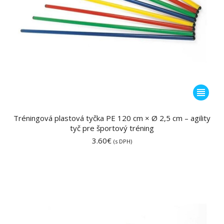
Tento
produkt
má
Tréningová plastová tyčka PE 120 cm × Ø 2,5 cm – agility
tyč pre športový tréning
viacero
3.60
€
variantov
(s DPH)
Možnost
si
môžete
vybrať
na
stránke