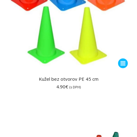
Tento
produkt
má
Kužel bez otvorov PE 45 cm
viacero
4.90
€
(s DPH)
variantov
Možnost
si
môžete
vybrať
na