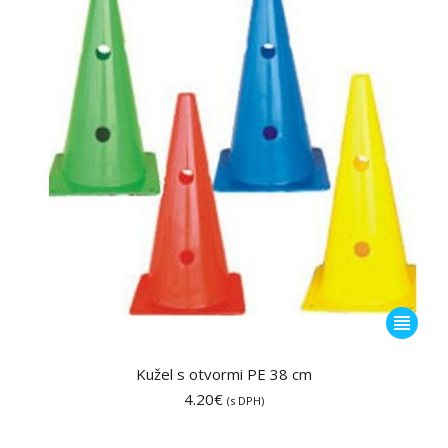
vybrať
na
stránke
produktu
Tento
produkt
má
Kužel s otvormi PE 38 cm
viacero
4.20
€
(s DPH)
variantov
Možnost