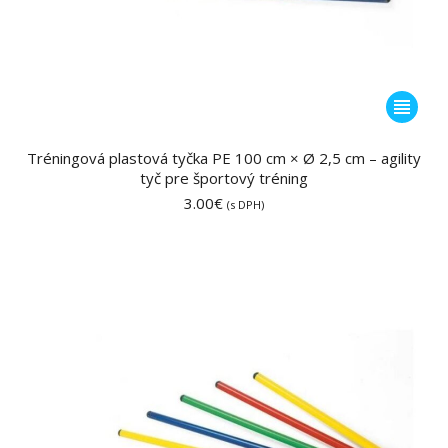
Tento
produkt
má
Tréningová plastová tyčka PE 100 cm × Ø 2,5 cm – agility
tyč pre športový tréning
viacero
3.00
€
variantov
(s DPH)
Možnost
si
môžete
vybrať
na
stránke
produktu