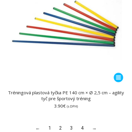
produktu
Tento
produkt
má
Tréningová plastová tyčka PE 140 cm × Ø 2,5 cm – agility
tyč pre športový tréning
viacero
3.90
€
variantov
(s DPH)
Možnost
si
môžete
←
1
2
3
4
→