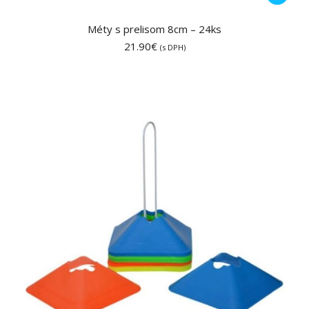
Méty s prelisom 8cm – 24ks
21.90
€
(s DPH)