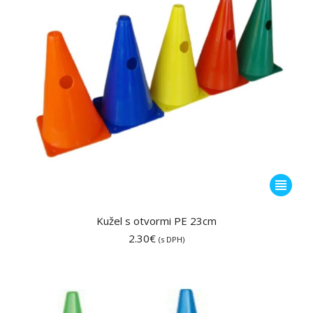
stránke
produktu
Tento
produkt
má
Kužel s otvormi PE 23cm
viacero
2.30
€
(s DPH)
variantov
Možnost
si
môžete