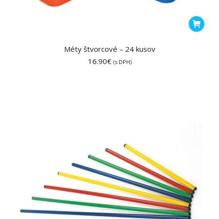
Méty štvorcové – 24 kusov
16.90
€
(s DPH)