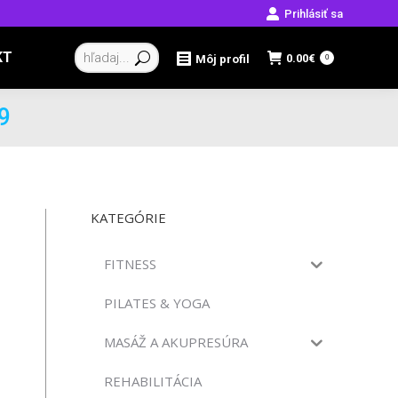
Prihlásiť sa
Vyhľadávanie:
KT
0.00
€
Môj profil
0
9
KATEGÓRIE
FITNESS
PILATES & YOGA
MASÁŽ A AKUPRESÚRA
REHABILITÁCIA