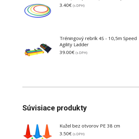
3.40
€
(s DPH)
Tréningový rebrík 4S - 10,5m Speed
Agility Ladder
39.00
€
(s DPH)
Súvisiace produkty
Kužel bez otvorov PE 38 cm
3.50
€
(s DPH)