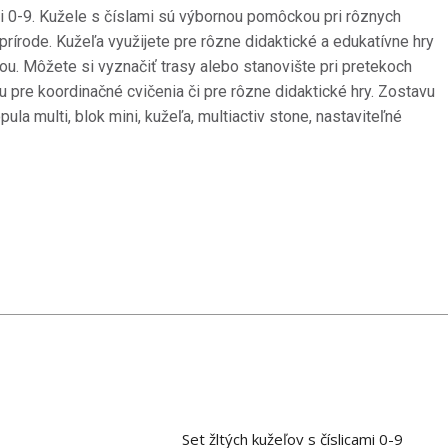
 0-9.
Kužele s číslami sú výbornou pomôckou pri rôznych
prírode.
Kužeľa využijete pre rôzne didaktické a edukatívne hry
ou.
Môžete si vyznačiť trasy alebo stanovište pri pretekoch
u pre koordinačné cvičenia či pre rôzne didaktické hry.
Zostavu
ula multi, blok mini, kužeľa, multiactiv stone, nastaviteľné
Set žltých kužeľov s číslicami 0-9