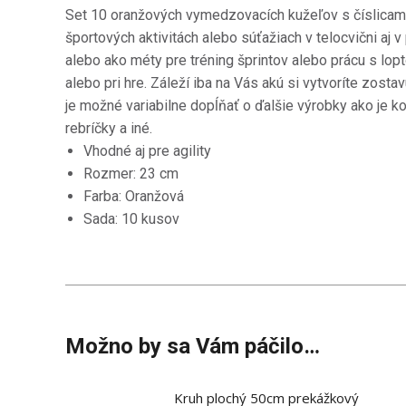
Set 10 oranžových vymedzovacích kužeľov s číslicami
športových aktivitách alebo súťažiach v telocvični aj v 
alebo ako méty pre tréning šprintov alebo prácu s lopt
alebo pri hre.
Záleží iba na Vás akú si vytvoríte zostav
je možné variabilne dopĺňať o ďalšie výrobky ako je kop
rebríčky a iné.
Vhodné aj pre agility
Rozmer: 23 cm
Farba: Oranžová
Sada: 10 kusov
Možno by sa Vám páčilo…
Kruh plochý 50cm prekážkový