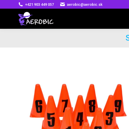
+421 903 449 057
aerobic@aerobic.sk