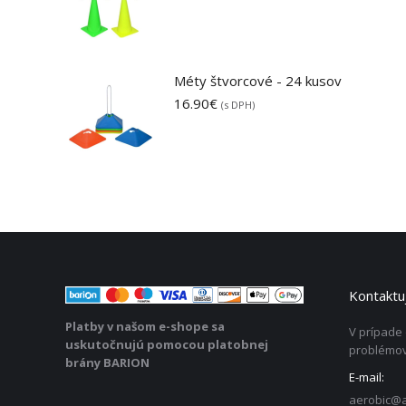
Méty štvorcové - 24 kusov
16.90
€
(s DPH)
Kontaktuj
Platby v našom e-shope sa
V prípade
uskutočnujú pomocou platobnej
problémov
brány BARION
E-mail:
aerobic@a