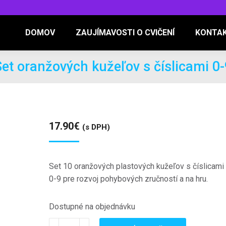
DOMOV
ZAUJÍMAVOSTI O CVIČENÍ
KONTA
Set oranžových kužeľov s číslicami 0-
17.90
€
(s DPH)
Set 10 oranžových plastových kužeľov s číslicami
0-9 pre rozvoj pohybových zručností a na hru.
Dostupné na objednávku
množstvo