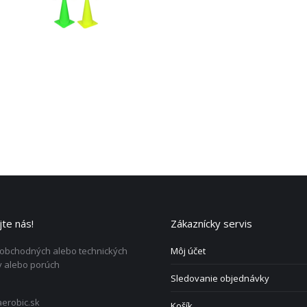
te nás!
Zákaznícky servis
 obchodných alebo technických
Môj účet
 alebo porúch
Sledovanie objednávky
erobic.sk
Košík