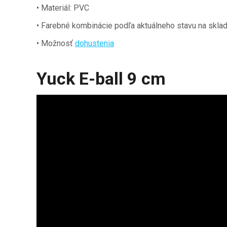
• Materiál: PVC
• Farebné kombinácie podľa aktuálneho stavu na sklad
•
Možnosť
dohustenia
Yuck E-ball 9 cm