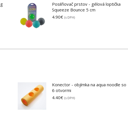
gg
Posilňovač prstov - gélová loptička
Squeeze Bounce 5 cm
4.90
€
(s DPH)
Konector - objímka na aqua noodle so
6 otvormi
4.40
€
(s DPH)