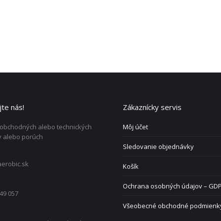
te nás!
Zákaznícky servis
 obchodných alebo technických
Môj účet
 alebo porúch
Sledovanie objednávky
erobic.sk
Košík
Ochrana osobných údajov – GD
49 057
Všeobecné obchodné podmienk