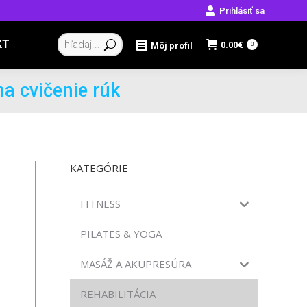
Prihlásiť sa
Vyhľadávanie:
KT
0.00
€
Môj profil
0
na cvičenie rúk
KATEGÓRIE
FITNESS
PILATES & YOGA
MASÁŽ A AKUPRESÚRA
REHABILITÁCIA