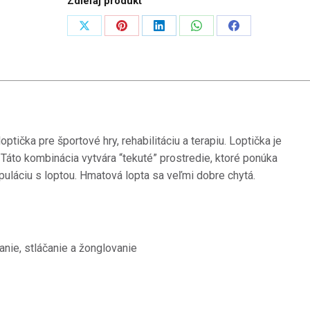
Zdieľaj produkt
cvičenie
rúk
Zdieľať
Zdieľať
Zdieľať
Zdieľať
Zdieľať
na
na
na
na
na
X
Pinterest
LinkedIn
WhatsApp
Facebook
loptička pre športové hry, rehabilitáciu a terapiu.
Loptička je
Táto kombinácia vytvára “tekuté” prostredie, ktoré ponúka
uláciu s loptou.
Hmatová lopta sa veľmi dobre chytá.
anie, stláčanie a žonglovanie