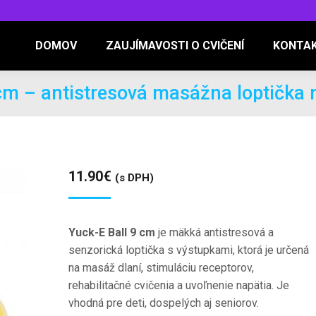
DOMOV
ZAUJÍMAVOSTI O CVIČENÍ
KONTA
cm – antistresová masážna loptička 
11.90
€
(s DPH)
Yuck-E Ball 9 cm
je mäkká antistresová a
senzorická loptička s výstupkami, ktorá je určená
na masáž dlaní, stimuláciu receptorov,
rehabilitačné cvičenia a uvoľnenie napätia. Je
vhodná pre deti, dospelých aj seniorov.