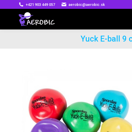
+421 903 449 057
aerobic@aerobic.sk
Yuck E-ball 9 