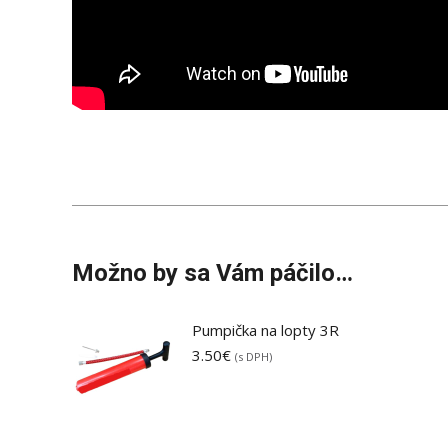
Možno by sa Vám páčilo…
Pumpička na lopty 3R
3.50
€
(s DPH)