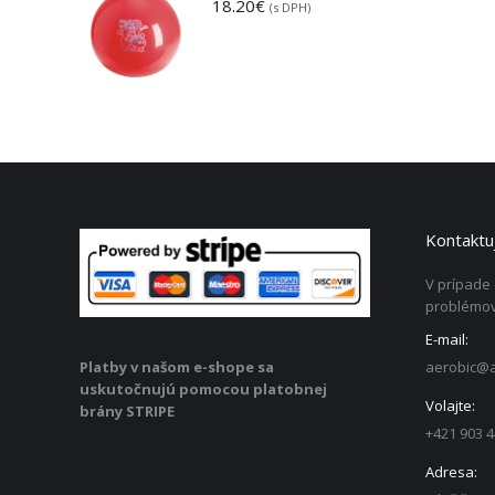
18.20
€
(s DPH)
Kontaktuj
V prípade
problémov
E-mail:
aerobic@a
Platby v našom e-shope sa
uskutočnujú pomocou platobnej
Volajte:
brány STRIPE
+421 903 4
Adresa: