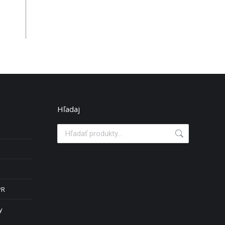
Hľadaj
PR
y