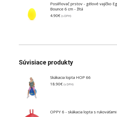
Posilňovač prstov - gélové vajíčko E
Bounce 6 cm - žltá
4.90
€
(s DPH)
Súvisiace produkty
Skákacia lopta HOP 66
18.90
€
(s DPH)
OPPY 6 - skákacia lopta s rukoväťami