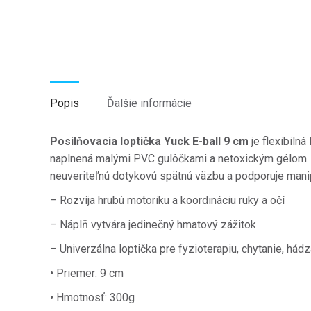
Popis
Ďalšie informácie
Posilňovacia loptička Yuck E-ball 9 cm
je flexibilná 
naplnená malými PVC gulôčkami a netoxickým gélom.
neuveriteľnú dotykovú spätnú väzbu a podporuje manip
– Rozvíja hrubú motoriku a koordináciu ruky a očí
– Náplň vytvára jedinečný hmatový zážitok
– Univerzálna loptička pre fyzioterapiu, chytanie, hádz
• Priemer: 9 cm
• Hmotnosť: 300g