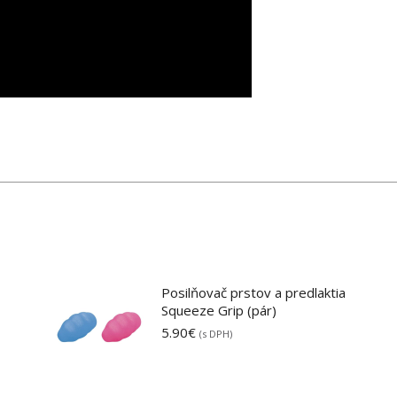
Posilňovač prstov a predlaktia
Squeeze Grip (pár)
5.90
€
(s DPH)