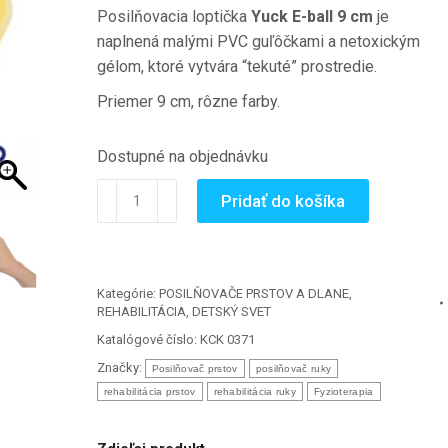
Posilňovacia loptička
Yuck E-ball 9 cm
je
naplnená malými PVC guľôčkami a netoxickým
gélom, ktoré vytvára “tekuté” prostredie.
Priemer 9 cm, rôzne farby.
Dostupné na objednávku
množstvo
Pridať do košíka
Yuck
E-
ball
9
Kategórie:
POSILŇOVAČE PRSTOV A DLANE
,
REHABILITÁCIA
,
DETSKÝ SVET
cm
-
Katalógové číslo:
KCK 0371
antistresová
Značky:
Posilňovač prstov
posilňovač ruky
masážna
rehabilitácia prstov
rehabilitácia ruky
Fyzioterapia
loptička
na