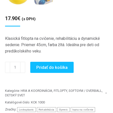
17.90
€
(s DPH)
Klasická fitlopta na cvičenie, rehabilitáciu a dynamické
sedenie. Priemer 45cm, farba žltá. Ideálna pre deti od
predškolského veku.
množstvo
Pridať do košíka
Gymnic
Classic
45
cm
Kategórie:
HRA A KOORDINÁCIA
,
FITLOPTY
,
SOFTGYM / OVERBALL
,
DETSKÝ SVET
-
žltá
Katalógové číslo:
KCK 1000
(Ledraplastic
Značky:
Ledraplastic
Rehabilitácia
Gymnic
lopta na cvičenie