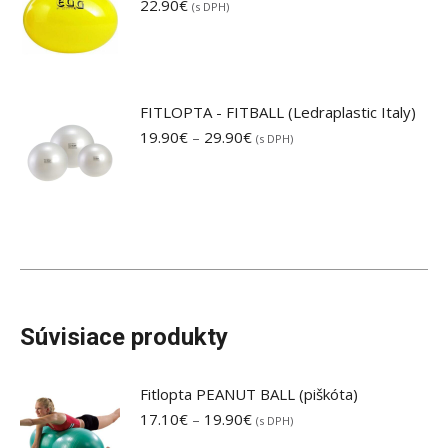
22.90
€
(s DPH)
FITLOPTA - FITBALL (Ledraplastic Italy)
Price
19.90
€
–
29.90
€
(s DPH)
range:
19.90€
through
29.90€
Súvisiace produkty
Fitlopta PEANUT BALL (piškóta)
Price
17.10
€
–
19.90
€
(s DPH)
range: