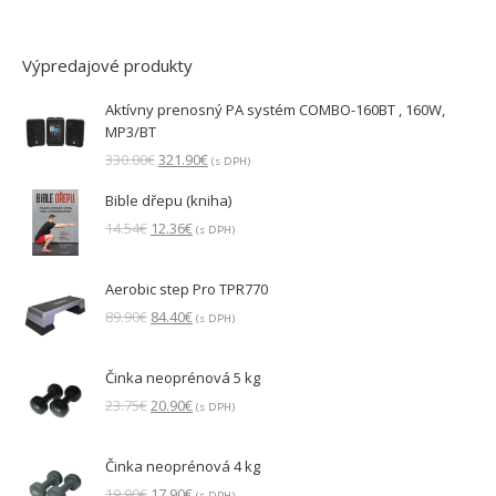
Výpredajové produkty
Aktívny prenosný PA systém COMBO-160BT , 160W,
MP3/BT
Pôvodná
Aktuálna
330.00
€
321.90
€
(s DPH)
cena
cena
Bible dřepu (kniha)
bola:
je:
330.00€.
321.90€.
Pôvodná
Aktuálna
14.54
€
12.36
€
(s DPH)
cena
cena
bola:
je:
Aerobic step Pro TPR770
14.54€.
12.36€.
Pôvodná
Aktuálna
89.90
€
84.40
€
(s DPH)
cena
cena
bola:
je:
Činka neoprénová 5 kg
89.90€.
84.40€.
Pôvodná
Aktuálna
23.75
€
20.90
€
(s DPH)
cena
cena
bola:
je:
Činka neoprénová 4 kg
23.75€.
20.90€.
Pôvodná
Aktuálna
19.90
€
17.90
€
(s DPH)