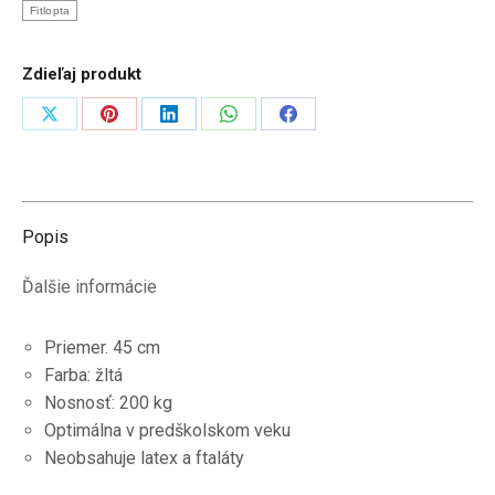
Italy)
Fitlopta
Zdieľaj produkt
Zdieľať
Zdieľať
Zdieľať
Zdieľať
Zdieľať
na
na
na
na
na
X
Pinterest
LinkedIn
WhatsApp
Facebook
Popis
Ďalšie informácie
Priemer. 45 cm
Farba: žltá
Nosnosť: 200 kg
Optimálna v predškolskom veku
Neobsahuje latex a ftaláty