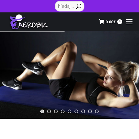
Vyhľadávanie:
0.00
€
0