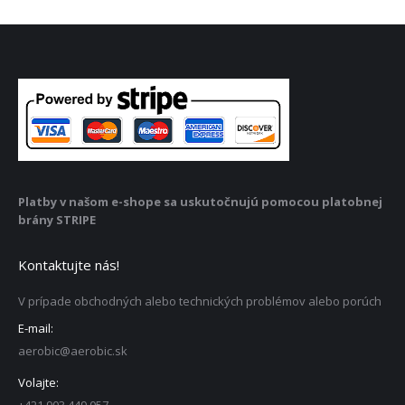
Platby v našom e-shope sa uskutočnujú pomocou platobnej
brány STRIPE
Kontaktujte nás!
V prípade obchodných alebo technických problémov alebo porúch
E-mail:
aerobic@aerobic.sk
Volajte: