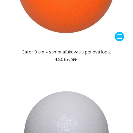
Tento
produkt
má
Gator 9 cm – samonafukovacia penová lopta
viacero
4.80
€
(s DPH)
variantov
Možnost
si
môžete
vybrať
na
stránke
produktu