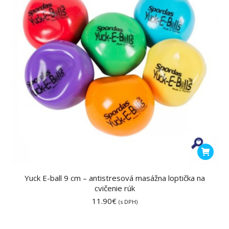
na
stránke
produktu
Yuck E-ball 9 cm – antistresová masážna loptička na
cvičenie rúk
11.90
€
(s DPH)