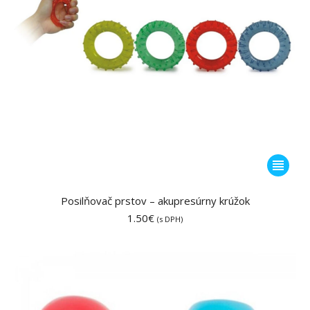
Tento
produkt
má
Posilňovač prstov – akupresúrny krúžok
viacero
1.50
€
(s DPH)
variantov
Možnost
si
môžete
vybrať