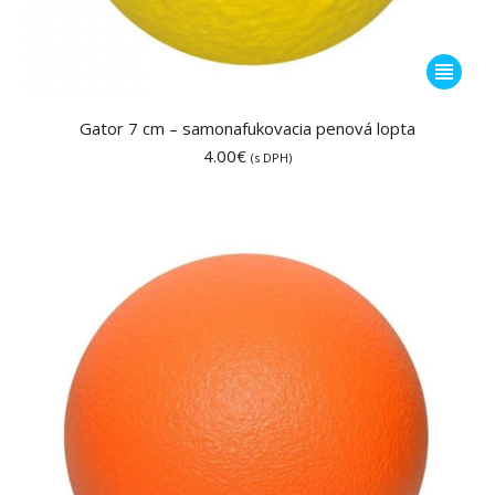
Tento
produkt
má
Gator 7 cm – samonafukovacia penová lopta
viacero
4.00
€
(s DPH)
variantov
Možnost
si
môžete
vybrať
na
stránke
produktu