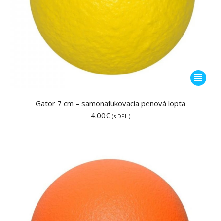
Tento
produkt
má
Gator 7 cm – samonafukovacia penová lopta
viacero
4.00
€
(s DPH)
variantov
Možnost
si
môžete
vybrať
na
stránke
produktu