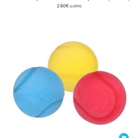
2.80
€
(s DPH)