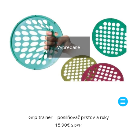
Vypredané
Tento
produkt
má
Grip trainer – posilňovač prstov a ruky
viacero
15.90
€
(s DPH)
variantov