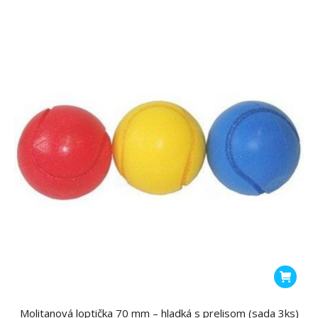
Možnost
si
môžete
vybrať
na
stránke
produktu
Molitanová loptička 70 mm – hladká s prelisom (sada 3ks)