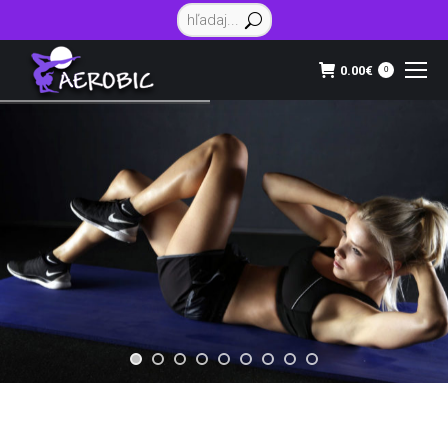
Vyhľadávanie:
0.00
€
0