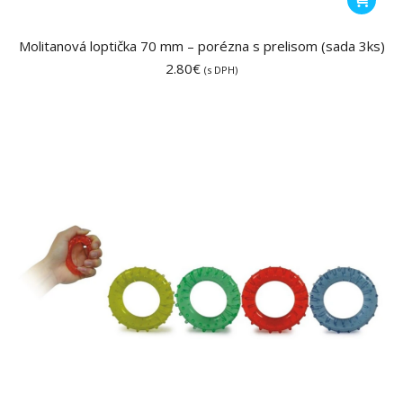
Molitanová loptička 70 mm – porézna s prelisom (sada 3ks)
2.80
€
(s DPH)