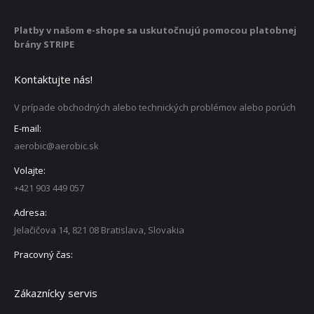
Platby v našom e-shope sa uskutočnujú pomocou platobnej
brány STRIPE
Kontaktujte nás!
V prípade obchodných alebo technických problémov alebo porúch
E-mail:
aerobic@aerobic.sk
Volajte:
+421 903 449 057
Adresa:
Jelačičova 14, 821 08 Bratislava, Slovakia
Pracovný čas:
Zákaznícky servis