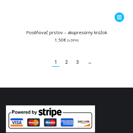
Tento
produkt
má
Posilňovač prstov – akupresúrny krúžok
viacero
1.50
€
(s DPH)
variantov
Možnost
si
1
2
3
→
môžete
vybrať
na
stránke
produktu