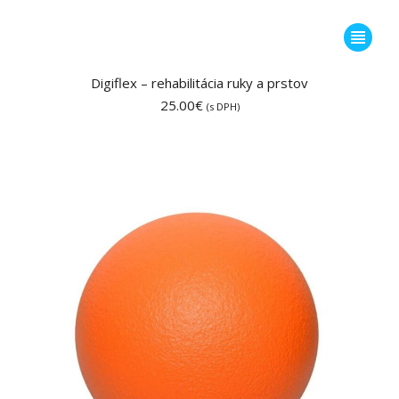
Tento
produkt
má
Digiflex – rehabilitácia ruky a prstov
viacero
25.00
€
(s DPH)
variantov
Možnost
si
môžete
vybrať
na
stránke
produktu