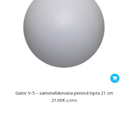
stránke
produktu
Gator V-5 – samonafukovacia penová lopta 21 cm
21.00
€
(s DPH)