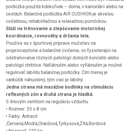
podložka použitá kdekoľvek – doma, v kancelárii alebo na
cestách. Balančná podložka AIR CUSHION je skvelou
cvičebnou, rehabilitačnou a relaxačnou pomôckou.
Slúži na trénovanie a zlepšovanie motorickej
koordinácie, rovnováhy a držania tela.
Používa sa v športovej príprave mužstiev na
proprioceptívne a balančné cvičenie, vo fyzioterapii na
odstraňovanie rôznych patológií dolných končatín alebo
patológií chrbtice. Nafúknutím alebo vyfúknutím je možné
regulovať labilitu balančnej podložky. Čím menej je
vankúšik nahustený, tým viac je labilný.
Jedna strana má masážne bodlinky na stimuláciu
reflexných zón a druhá strana je hladká.
S ihlovým ventilom na reguláciu vzduchu.
• Rozmer: 35 x 8 cm
• Farby: Antracit
,Červená,Modrá,Oranžová,Tyrkysová,Žltá,Bordová
• Nosnosť: 120 kg