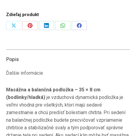
cm
bodlinky/hladká
Zdieľaj produkt
Zdieľať
Zdieľať
Zdieľať
Zdieľať
Zdieľať
na
na
na
na
na
X
Pinterest
LinkedIn
WhatsApp
Facebook
Popis
Ďalšie informácie
Masážna a balančná podložka – 35 × 8 cm
(bodlinky/hladká)
je vzduchová dynamická podložka je
veľmi vhodná pre všetkých, ktorí majú sedavé
zamestnanie a chcú predísť bolestiam chrbta. Pri sedení
na balančnej podložke budete precvičovať vzpriamenie
chrbtice a stabilizačné svaly a tým podporovať správne
držanie tela pri sedení. Ako sedací klin môže byť masážna