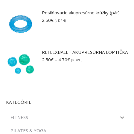
Posilňovacie akupresúrne krúžky (pár)
2.50
€
(s DPH)
REFLEXBALL - AKUPRESÚRNA LOPTIČKA
Price
2.50
€
–
4.70
€
(s DPH)
range:
2.50€
through
4.70€
KATEGÓRIE
FITNESS
PILATES & YOGA