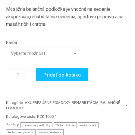
Masážna balančná podložka je vhodná na sedenie,
akupresúru,rehabilitačné cvičenia, športovú prípravu a na
masáž nôh i chrbta.
Farba
množstvo
Pridať do košíka
Masážna
a
balančná
podložka
Kategórie:
AKUPRESÚRNE POMÔCKY
,
REHABILITÁCIA
,
BALANČNÉ
POMÔCKY
-
35
Katalógové číslo:
KCK 1055-1
x
Značky:
balančné podložky
Rehabilitácia
automasáž
8
balančná plošina
zdravé sedenie