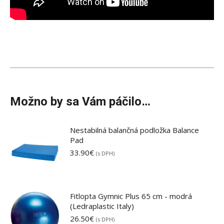
Možno by sa Vám páčilo…
Nestabilná balančná podložka Balance
Pad
33.90
€
(s DPH)
Fitlopta Gymnic Plus 65 cm - modrá
(Ledraplastic Italy)
26.50
€
(s DPH)