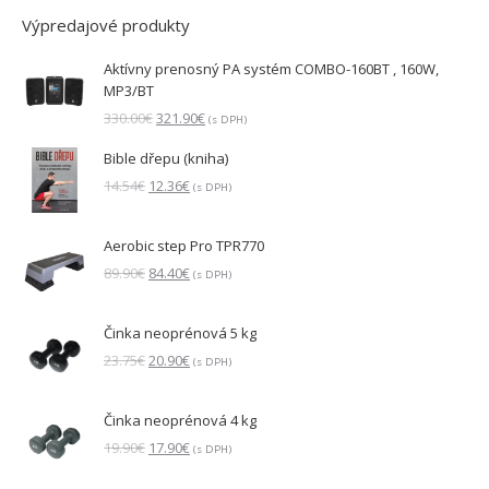
Výpredajové produkty
Aktívny prenosný PA systém COMBO-160BT , 160W,
MP3/BT
Pôvodná
Aktuálna
330.00
€
321.90
€
(s DPH)
cena
cena
Bible dřepu (kniha)
bola:
je:
330.00€.
321.90€.
Pôvodná
Aktuálna
14.54
€
12.36
€
(s DPH)
cena
cena
bola:
je:
Aerobic step Pro TPR770
14.54€.
12.36€.
Pôvodná
Aktuálna
89.90
€
84.40
€
(s DPH)
cena
cena
bola:
je:
Činka neoprénová 5 kg
89.90€.
84.40€.
Pôvodná
Aktuálna
23.75
€
20.90
€
(s DPH)
cena
cena
bola:
je:
Činka neoprénová 4 kg
23.75€.
20.90€.
Pôvodná
Aktuálna
19.90
€
17.90
€
(s DPH)
cena
cena