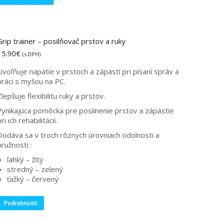
Grip trainer – posilňovač prstov a ruky
15.90
€
(s DPH)
Uvoľňuje napätie v prstoch a zápästí pri písaní správ a
práci s myšou na PC.
lepšuje flexibilitu ruky a prstov.
Vynikajúca pomôcka pre posilnenie prstov a zápästie
ri ich rehabilitácii.
Dodáva sa v troch rôznych úrovniach odolnosti a
ružnosti :
ľahký – žltý
stredný – zelený
ťažký – červený
Tento
Podrobnosti
produkt