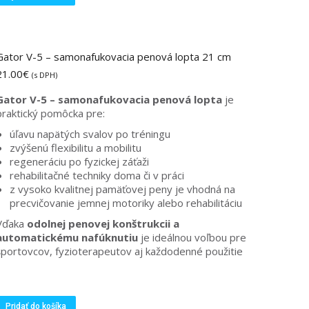
produkt
má
viacero
variantov.
Gator V-5 – samonafukovacia penová lopta 21 cm
Možnosti
21.00
€
si
(s DPH)
môžete
Gator V-5 – samonafukovacia penová lopta
je
vybrať
praktický pomôcka pre:
na
stránke
úľavu napätých svalov po tréningu
produktu.
zvýšenú flexibilitu a mobilitu
regeneráciu po fyzickej záťaži
rehabilitačné techniky doma či v práci
z vysoko kvalitnej pamäťovej peny je vhodná na
precvičovanie jemnej motoriky alebo rehabilitáciu
Vďaka
odolnej penovej konštrukcii a
automatickému nafúknutiu
je ideálnou voľbou pre
športovcov, fyzioterapeutov aj každodenné použitie
Pridať do košíka