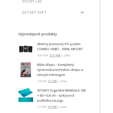
VOĽNÝ ČAS
DETSKÝ SVET
Výpredajové produkty
Aktívny prenosný PA systém
COMBO-160BT , 160W, MP3/BT
Pôvodná
Aktuálna
330.00
€
321.90
€
(s DPH)
cena
cena
Bible dřepu – kompletný
bola:
je:
sprievodca technikou drepu a
330.00€.
321.90€.
silovým tréningom
Pôvodná
Aktuálna
14.54
€
12.36
€
(s DPH)
cena
cena
SPOKEY Yoga Mat MANDALA 180
bola:
je:
× 60 × 0,6 cm – tyrkysová
14.54€.
12.36€.
podložka na jogu
Pôvodná
Aktuálna
21.50
€
19.90
€
(s DPH)
cena
cena