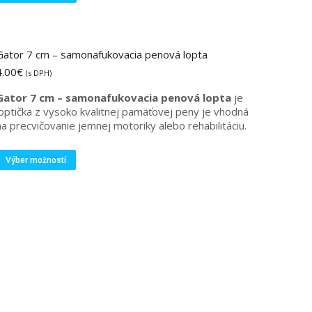
Gator 7 cm – samonafukovacia penová lopta
4.00
€
(s DPH)
Gator 7 cm – samonafukovacia penová lopta
je
loptička z vysoko kvalitnej pamäťovej peny je vhodná
na precvičovanie jemnej motoriky alebo rehabilitáciu.
Tento
Výber možností
produkt
má
viacero
variantov.
Možnosti
si
môžete
vybrať
na
stránke
produktu.