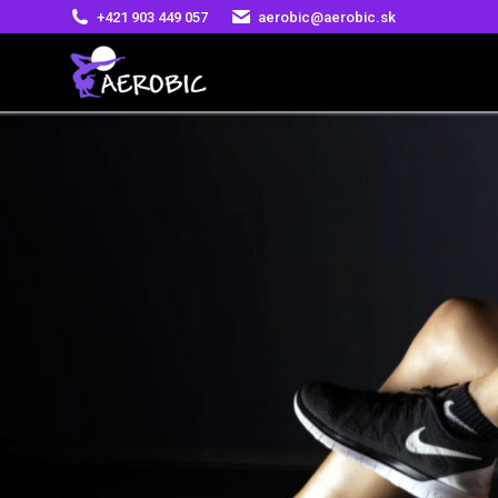
+421 903 449 057
aerobic@aerobic.sk