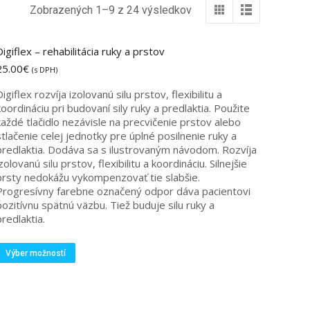
Zobrazených 1–9 z 24 výsledkov
igiflex – rehabilitácia ruky a prstov
25.00
€
(s DPH)
igiflex rozvíja izolovanú silu prstov, flexibilitu a
oordináciu pri budovaní sily ruky a predlaktia.
Použite
každé tlačidlo nezávisle na precvičenie prstov alebo
stlačenie celej jednotky pre úplné posilnenie ruky a
redlaktia.
Dodáva sa s ilustrovaným návodom.
Rozvíja
zolovanú silu prstov, flexibilitu a koordináciu.
Silnejšie
prsty nedokážu vykompenzovať tie slabšie.
Progresívny farebne označený odpor dáva pacientovi
pozitívnu spätnú väzbu.
Tiež buduje silu ruky a
redlaktia.
Tento
Výber možností
produkt
má
viacero
variantov.