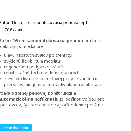
Možnosti
si
môžete
vybrať
Gator 16 cm – samonafukovacia penová lopta
na
11.70
€
(s DPH)
stránke
produktu.
Gator 16 cm samonafukovacia penová lopta
je
praktický pomôcka pre:
úľavu napätých svalov po tréningu
zvýšenú flexibilitu a mobilitu
regeneráciu po fyzickej záťaži
rehabilitačné techniky doma či v práci
z vysoko kvalitnej pamäťovej peny je vhodná na
precvičovanie jemnej motoriky alebo rehabilitáciu
Vďaka
odolnej penovej konštrukcii a
automatickému nafúknutiu
je ideálnou voľbou pre
športovcov, fyzioterapeutov aj každodenné použitie
Pridať do košíka