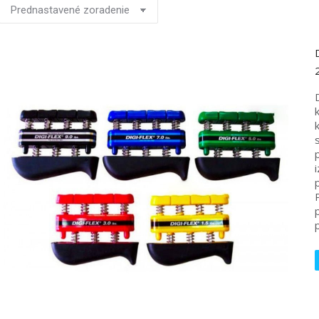
D
D
k
p
i
p