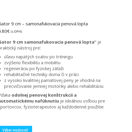
Gator 9 cm – samonafukovacia penová lopta
4.80
€
(s DPH)
Gator 9 cm samonafukovacia penová lopta“
je
praktický nástroj pre:
úľavu napätých svalov po tréningu
zvýšenú flexibilitu a mobilitu
regeneráciu po fyzickej záťaži
rehabilitačné techniky doma či v práci
z vysoko kvalitnej pamäťovej peny je vhodná na
precvičovanie jemnej motoriky alebo rehabilitáciu
Vďaka
odolnej penovej konštrukcii a
automatickému nafúknutiu
je ideálnou voľbou pre
športovcov, fyzioterapeutov aj každodenné použitie
Tento
Výber možností