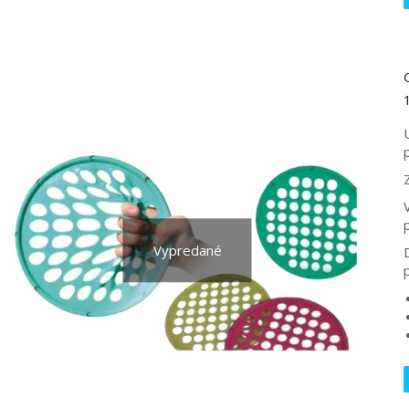
Z
p
Vypredané
p