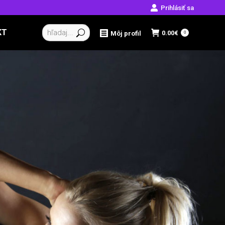
Prihlásiť sa
Vyhľadávanie:
KT
0.00
€
Môj profil
0