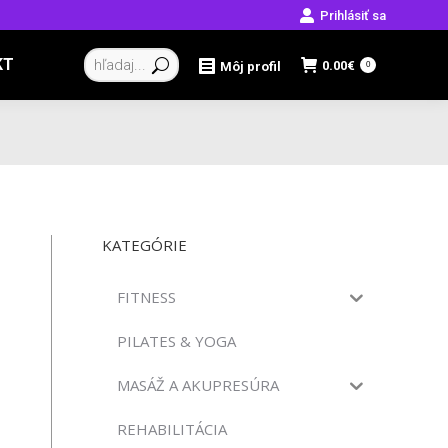
Prihlásiť sa
Vyhľadávanie:
KT
0.00
€
Môj profil
0
KATEGÓRIE
FITNESS
PILATES & YOGA
MASÁŽ A AKUPRESÚRA
REHABILITÁCIA