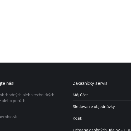
te nás!
Zákaznícky servis
 obchodných alebo technických
Môj účet
 alebo porúch
Sledovanie objednávky
erobic.sk
Košík
Ochrana osobných údajov – GD