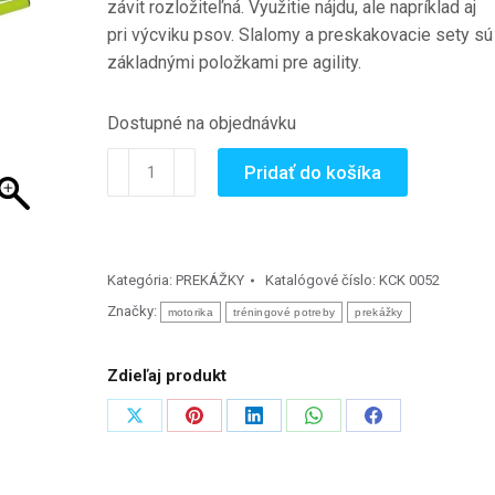
závit rozložiteľná.
Využitie nájdu, ale napríklad aj
pri výcviku psov.
Slalomy a preskakovacie sety sú
základnými položkami pre agility.
Dostupné na objednávku
množstvo
Pridať do košíka
Set
8
ks
tréningových
Kategória:
PREKÁŽKY
Katalógové číslo:
KCK 0052
tyčí
Značky:
motorika
tréningové potreby
prekážky
s
bodcom
Zdieľaj produkt
Zdieľať
Zdieľať
Zdieľať
Zdieľať
Zdieľať
na
na
na
na
na