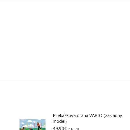
X
Pinterest
LinkedIn
WhatsApp
Facebook
Prekážková dráha VARIO (základný
model)
49.90
€
(s DPH)