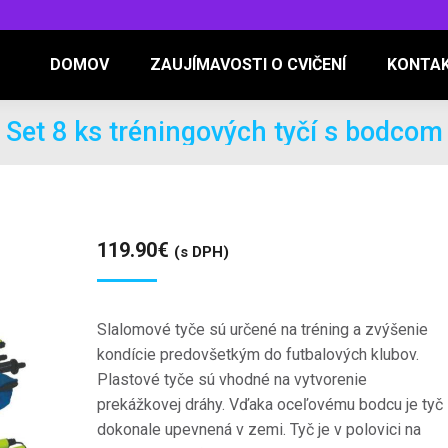
DOMOV
ZAUJÍMAVOSTI O CVIČENÍ
KONTA
Set 8 ks tréningových tyčí s bodcom
119.90
€
(s DPH)
Slalomové tyče sú určené na tréning a zvýšenie
kondície predovšetkým do futbalových klubov.
Plastové tyče sú vhodné na vytvorenie
prekážkovej dráhy.
Vďaka oceľovému bodcu je tyč
dokonale upevnená v zemi.
Tyč je v polovici na