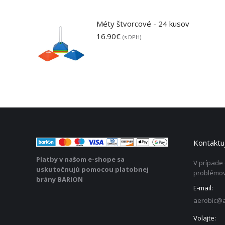
Méty štvorcové - 24 kusov
16.90
€
(s DPH)
Kontaktuj
Platby v našom e-shope sa
V prípade
uskutočnujú pomocou platobnej
problémov
brány BARION
E-mail:
aerobic@a
Volajte: