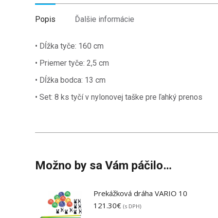
Popis
Ďalšie informácie
• Dĺžka tyče: 160 cm
• Priemer tyče: 2,5 cm
• Dĺžka bodca: 13 cm
• Set: 8 ks tyčí v nylonovej taške pre ľahký prenos
Možno by sa Vám páčilo…
Prekážková dráha VARIO 10
121.30
€
(s DPH)