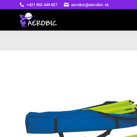
+421 903 449 057
aerobic@aerobic.sk