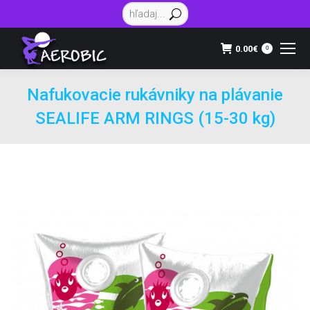
Vyhľadávanie:
0.00
€
0
Nafukovacie rukávniky na plávanie
SEALIFE ARM RINGS (15-30 kg)