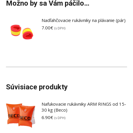
Možno by sa Vám páčilo…
Nadľahčovacie rukávniky na plávanie (pár)
7.00
€
(s DPH)
Súvisiace produkty
Nafukovacie rukávniky ARM RINGS od 15-
30 kg (Beco)
6.90
€
(s DPH)