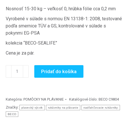
Nosnosť 15-30 kg – veľkosť 0,
hrúbka fólie cca 0,2 mm
Vyrobené v súlade
s normou EN
13138-1
:
2008
,
testované
podľa smernice
TÜV
a
GS,
kontrolované v súlade s
pokynmi
EG-
PSA
kolekcia “BECO-SEALIFE”
Cena je za pár.
množstvo
Pridať do košíka
Nafukovacie
rukávniky
na
plávanie
Kategória:
POMÔCKY NA PLÁVANIE
Katalógové číslo:
BECO C9804
SEALIFE
Značky:
plavecký výcvik
rukávniky na plávanie
nadľahčovacie rukávniky
ARM
BECO
RINGS
(15-