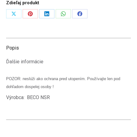
Zdieľaj produkt
30
kg)
Zdieľať
Zdieľať
Zdieľať
Zdieľať
Zdieľať
na
na
na
na
na
X
Pinterest
LinkedIn
WhatsApp
Facebook
Popis
Ďalšie informácie
POZOR: neslúži ako ochrana pred utopením. Používajte len pod
dohľadom dospelej osoby !
Výrobca: BECO NSR