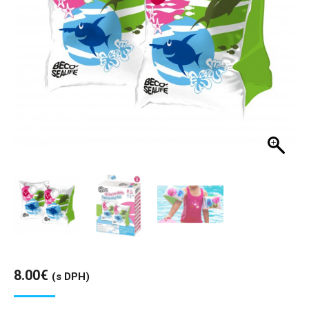
8.00
€
(s DPH)