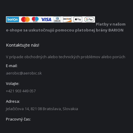
Platby v našom
e-shope sa uskutočnujú pomocou platobnej brány BARION
Kontaktujte nás!
V prípade obchodných alebo technických problémov alebo porúch
E-mail:
aerobic@aerobic.sk
Volajte:
+421 903 449 057
Adresa:
Jelačičova 14, 821 08 Bratislava, Slovakia
Pracovný čas: