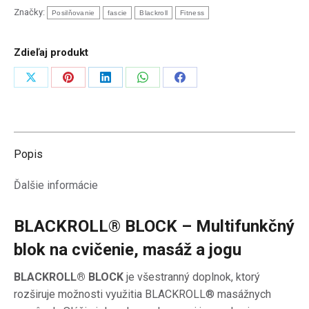
blok
Značky:
Posilňovanie
fascie
Blackroll
Fitness
Zdieľaj produkt
Zdieľať
Zdieľať
Zdieľať
Zdieľať
Zdieľať
na
na
na
na
na
X
Pinterest
LinkedIn
WhatsApp
Facebook
Popis
Ďalšie informácie
BLACKROLL® BLOCK – Multifunkčný
blok na cvičenie, masáž a jogu
BLACKROLL® BLOCK
je všestranný doplnok, ktorý
rozširuje možnosti využitia BLACKROLL® masážnych