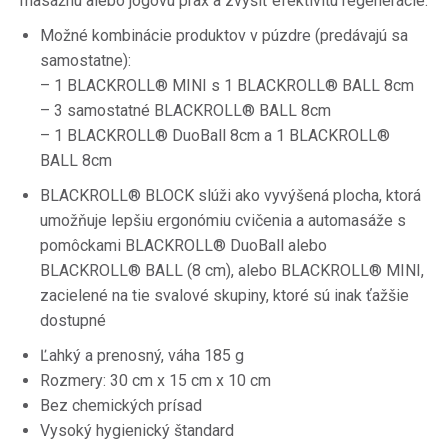
masážnu alebo jogovú prax a zvýšiť efektivitu regenerácie.
Možné kombinácie produktov v púzdre (predávajú sa
samostatne):
– 1 BLACKROLL® MINI s 1 BLACKROLL® BALL 8cm
– 3 samostatné BLACKROLL® BALL 8cm
– 1 BLACKROLL® DuoBall 8cm a 1 BLACKROLL®
BALL 8cm
BLACKROLL® BLOCK slúži ako vyvýšená plocha, ktorá
umožňuje lepšiu ergonómiu cvičenia a automasáže s
pomôckami BLACKROLL® DuoBall alebo
BLACKROLL® BALL (8 cm), alebo BLACKROLL® MINI,
zacielené na tie svalové skupiny, ktoré sú inak ťažšie
dostupné
Ľahký a prenosný, váha 185 g
Rozmery: 30 cm x 15 cm x 10 cm
Bez chemických prísad
Vysoký hygienický štandard