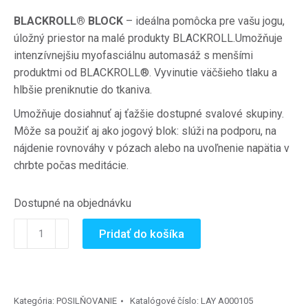
BLACKROLL® BLOCK
– i
deálna pomôcka pre vašu jogu,
úložný priestor na malé produkty BLACKROLL.Umožňuje
intenzívnejšiu myofasciálnu automasáž s menšími
produktmi od BLACKROLL®. Vyvinutie väčšieho tlaku a
hlbšie preniknutie do tkaniva.
Umožňuje dosiahnuť aj ťažšie dostupné svalové skupiny.
Môže sa použiť aj ako jogový blok: slúži na podporu, na
nájdenie rovnováhy v pózach alebo na uvoľnenie napätia v
chrbte počas meditácie.
Dostupné na objednávku
množstvo
Pridať do košíka
BLACKROLL®
BLOCK
-
multifunkčný
Kategória:
POSILŇOVANIE
Katalógové číslo:
LAY A000105