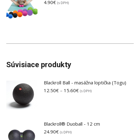
4.90
€
(s DPH)
Súvisiace produkty
Blackroll Ball - masážna loptička (Togu)
Price
12.50
€
–
15.60
€
(s DPH)
range:
12.50€
through
15.60€
Blackroll® Duoball - 12 cm
24.90
€
(s DPH)