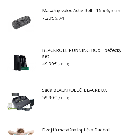
Masážny valec Activ Roll - 15 x 6,5 cm
7.20
€
(s DPH)
BLACKROLL RUNNING BOX - bežecký
set
49.90
€
(s DPH)
Sada BLACKROLL® BLACKBOX
59.90
€
(s DPH)
Dvojitá masážna loptička Duoball