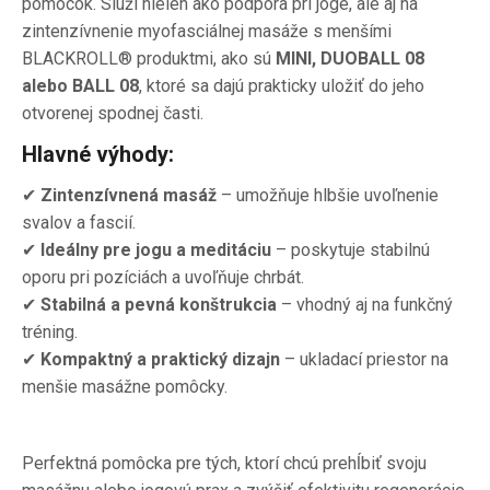
pomôcok. Slúži nielen ako podpora pri joge, ale aj na
zintenzívnenie myofasciálnej masáže s menšími
BLACKROLL® produktmi, ako sú
MINI, DUOBALL 08
alebo BALL 08
, ktoré sa dajú prakticky uložiť do jeho
otvorenej spodnej časti.
Hlavné výhody:
✔
Zintenzívnená masáž
– umožňuje hlbšie uvoľnenie
svalov a fascií.
✔
Ideálny pre jogu a meditáciu
– poskytuje stabilnú
oporu pri pozíciách a uvoľňuje chrbát.
✔
Stabilná a pevná konštrukcia
– vhodný aj na funkčný
tréning.
✔
Kompaktný a praktický dizajn
– ukladací priestor na
menšie masážne pomôcky.
Perfektná pomôcka pre tých, ktorí chcú prehĺbiť svoju