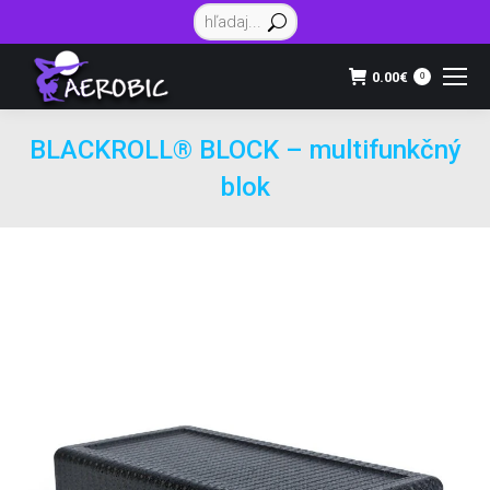
Vyhľadávanie:
0.00
€
0
BLACKROLL® BLOCK – multifunkčný
blok