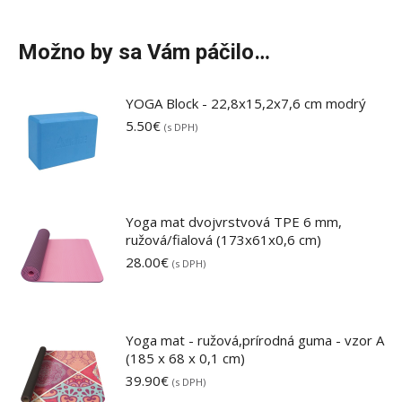
Možno by sa Vám páčilo…
YOGA Block - 22,8x15,2x7,6 cm modrý
5.50
€
(s DPH)
Yoga mat dvojvrstvová TPE 6 mm,
ružová/fialová (173x61x0,6 cm)
28.00
€
(s DPH)
Yoga mat - ružová,prírodná guma - vzor A
(185 x 68 x 0,1 cm)
39.90
€
(s DPH)