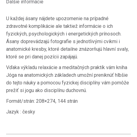
Ďalšie informácie
U každej ásany nájdete upozornenie na prípadné
zdravotné komplikácie ale taktiež informácie o ich
fyzických, psychologických i energetických prínosoch.
Ásany doprevádzajú fotografie s jednotlivými cvikmi i
anatomické kresby, ktoré detailne znázorňujú hlavní svaly,
ktoré se pri danej pozícii zapájajú.
Vďaka výkladu relaxácie a meditačných praktík vám kniha
Jóga na anatomických základech umožní preniknúť hlbšie
do tejto náuky a pomocou fyzickej disciplíny vám pomôže
prežiť si jogu ako disciplínu duchovnú.
Formát/strán: 208×274, 144 strán
Jazyk : česky