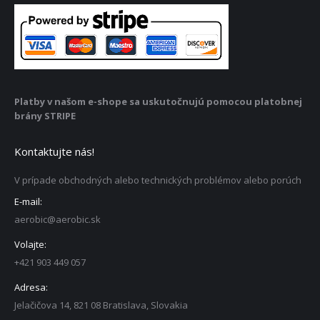
Platby v našom e-shope sa uskutočnujú pomocou platobnej
brány STRIPE
Kontaktujte nás!
V prípade obchodných alebo technických problémov alebo porúch
E-mail:
aerobic@aerobic.sk
Volajte:
+421 903 449 057
Adresa:
Jelačičova 14, 821 08 Bratislava, Slovakia