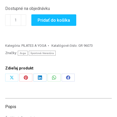
Dostupné na objednávku
množstvo
Pridať do košíka
Jóga
na
anatomických
základech
Kategória:
PILATES A YOGA
Katalógové číslo:
GR 96073
(kniha)
Značky:
Joga
športová literatúra
Zdieľaj produkt
Zdieľať
Zdieľať
Zdieľať
Zdieľať
Zdieľať
na
na
na
na
na
X
Pinterest
LinkedIn
WhatsApp
Facebook
Popis