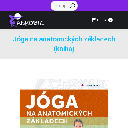
Vyhľadávanie:
0.00
€
0
Jóga na anatomických základech
(kniha)