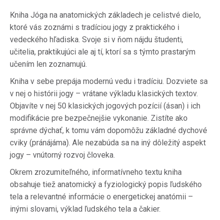
Kniha Jóga na anatomických základech je celistvé dielo,
ktoré vás zoznámi s tradíciou jogy z praktického i
vedeckého hľadiska. Svoje si v ňom nájdu študenti,
učitelia, praktikujúci ale aj tí, ktorí sa s týmto prastarým
učením len zoznamujú.
Kniha v sebe prepája modernú vedu i tradíciu. Dozviete sa
v nej o histórii jogy – vrátane výkladu klasických textov.
Objavíte v nej 50 klasických jogových pozícií (ásan) i ich
modifikácie pre bezpečnejšie vykonanie. Zistíte ako
správne dýchať, k tomu vám dopomôžu základné dychové
cviky (pránájáma). Ale nezabúda sa na iný dôležitý aspekt
jogy – vnútorný rozvoj človeka.
Okrem zrozumiteľného, informatívneho textu kniha
obsahuje tiež anatomický a fyziologický popis ľudského
tela a relevantné informácie o energetickej anatómii –
inými slovami, výklad ľudského tela a čakier.