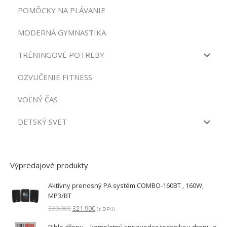
POMÔCKY NA PLÁVANIE
MODERNÁ GYMNASTIKA
TRÉNINGOVÉ POTREBY
OZVUČENIE FITNESS
VOĽNÝ ČAS
DETSKÝ SVET
Výpredajové produkty
Aktívny prenosný PA systém COMBO-160BT , 160W,
MP3/BT
Pôvodná
Aktuálna
330.00
€
321.90
€
(s DPH)
cena
cena