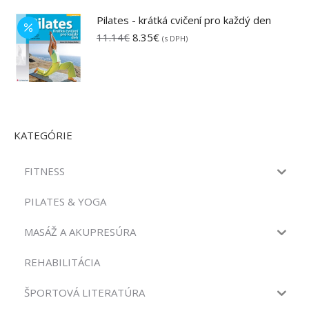
Pilates - krátká cvičení pro každý den
Pôvodná
Aktuálna
11.14
€
8.35
€
(s DPH)
cena
cena
bola:
je:
11.14€.
8.35€.
KATEGÓRIE
FITNESS
PILATES & YOGA
MASÁŽ A AKUPRESÚRA
REHABILITÁCIA
ŠPORTOVÁ LITERATÚRA