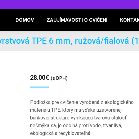
DOMOV
ZAUJÍMAVOSTI O CVIČENÍ
KONTA
vrstvová TPE 6 mm, ružová/fialová (
28.00
€
(s DPH)
Podložka pre cvičenie vyrobená z ekologického
materiálu TPE, ktorý má vďaka uzatvorenej
bunkovej štruktúre vynikajúcu tvarovú stálosť,
nešmýka sa, je odolná proti vode, trvanlivá,
ekologická a recyklovateľná.