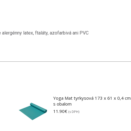
alergénny latex, ftaláty, azofarbivá ani PVC
Yoga Mat tyrkysová 173 x 61 x 0,4 cm
s obalom
11.90
€
(s DPH)