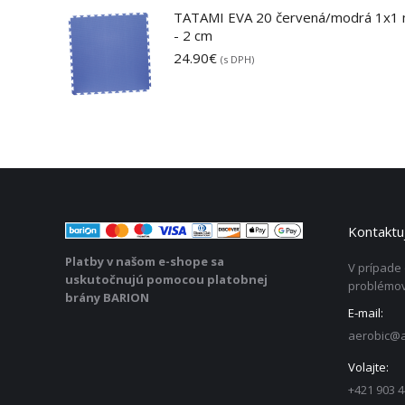
TATAMI EVA 20 červená/modrá 1x1
- 2 cm
24.90
€
(s DPH)
Kontaktuj
Platby v našom e-shope sa
V prípade
uskutočnujú pomocou platobnej
problémov
brány BARION
E-mail:
aerobic@a
Volajte:
+421 903 4