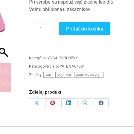
Pri výrobe sa nepoužívajú žiadne lepidlá.
Veľmi obľúbená u zákazníkov.
množstvo
Pridať do košíka
Yoga
mat
dvojvrstvová
TPE
Kategória:
YOGA PODLOŽKY
6
Katalógové číslo:
YATE SA04681
mm,
Značky:
Yate
yoga mat
podložky na jogu
ružová/fialová
(173x61x0,6
Zdieľaj produkt
cm)
Zdieľať
Zdieľať
Zdieľať
Zdieľať
Zdieľať
na
na
na
na
na
X
Pinterest
LinkedIn
WhatsApp
Facebook