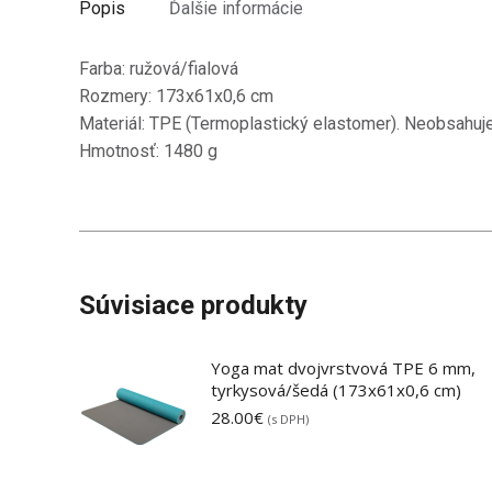
Popis
Ďalšie informácie
Farba: ružová/fialová
Rozmery: 173x61x0,6 cm
Materiál: TPE (Termoplastický elastomer). Neobsahuje 
Hmotnosť: 1480 g
Súvisiace produkty
Yoga mat dvojvrstvová TPE 6 mm,
tyrkysová/šedá (173x61x0,6 cm)
28.00
€
(s DPH)