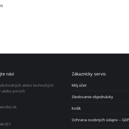
 m
te nás!
Zákaznícky servis
 obchodných alebo technických
Môj účet
 alebo porúch
Sledovanie objednávky
erobic.sk
Košík
Ochrana osobných údajov – GD
49 057