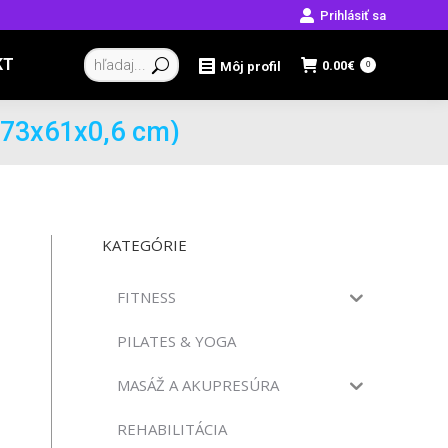
Prihlásiť sa
Vyhľadávanie:
KT
0.00
€
Môj profil
0
173x61x0,6 cm)
KATEGÓRIE
FITNESS
PILATES & YOGA
MASÁŽ A AKUPRESÚRA
REHABILITÁCIA