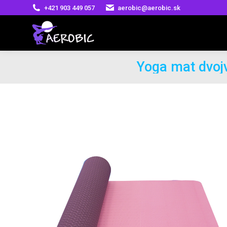
+421 903 449 057
aerobic@aerobic.sk
Yoga mat dvoj