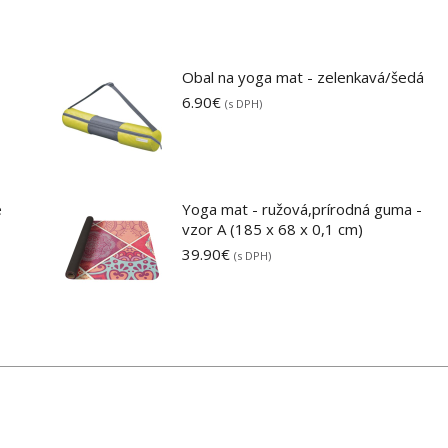
Obal na yoga mat - zelenkavá/šedá
6.90
€
(s DPH)
e
Yoga mat - ružová,prírodná guma -
vzor A (185 x 68 x 0,1 cm)
39.90
€
(s DPH)