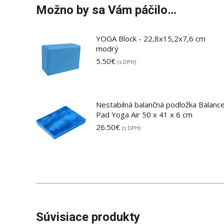
Možno by sa Vám páčilo…
YOGA Block - 22,8x15,2x7,6 cm
modrý
5.50
€
(s DPH)
Nestabilná balančná podložka Balanc
Pad Yoga Air 50 x 41 x 6 cm
26.50
€
(s DPH)
Súvisiace produkty