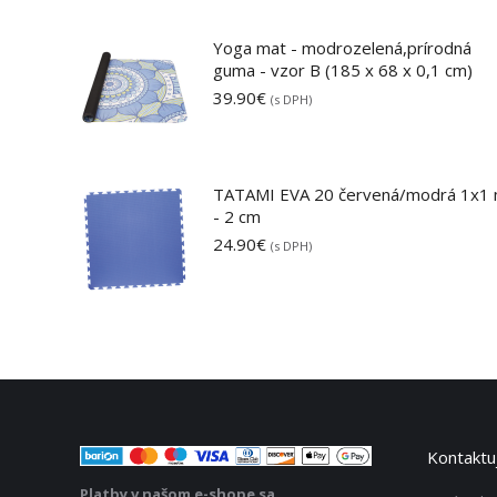
Yoga mat - modrozelená,prírodná
guma - vzor B (185 x 68 x 0,1 cm)
39.90
€
(s DPH)
TATAMI EVA 20 červená/modrá 1x1
- 2 cm
24.90
€
(s DPH)
Kontaktuj
Platby v našom e-shope sa