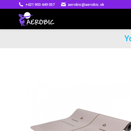
+421 903 449 057
aerobic@aerobic.sk
Y