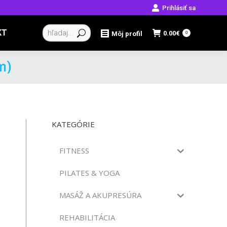
Prihlásiť sa
Vyhľadávanie:
KT
0.00
€
Môj profil
0
m)
KATEGÓRIE
FITNESS
PILATES & YOGA
MASÁŽ A AKUPRESÚRA
REHABILITÁCIA