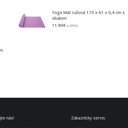
Yoga Mat ružová 173 x 61 x 0,4 cm s
obalom
11.90
€
(s DPH)
 m
te nás!
Zákaznícky servis