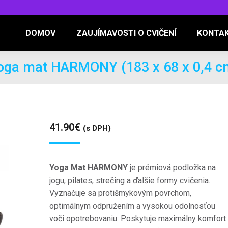
DOMOV
ZAUJÍMAVOSTI O CVIČENÍ
KONTA
oga mat HARMONY (183 x 68 x 0,4 c
41.90
€
(s DPH)
Yoga Mat HARMONY
je prémiová podložka na
jogu, pilates, strečing a ďalšie formy cvičenia.
Vyznačuje sa protišmykovým povrchom,
optimálnym odpružením a vysokou odolnosťou
voči opotrebovaniu. Poskytuje maximálny komfort