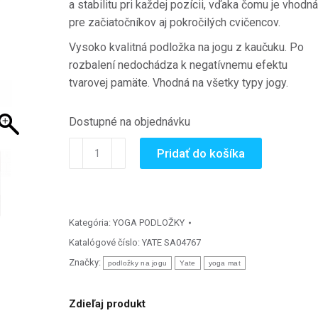
a stabilitu pri každej pozícii, vďaka čomu je vhodná
pre začiatočníkov aj pokročilých cvičencov.
Vysoko kvalitná podložka na jogu z kaučuku.
Po
rozbalení nedochádza k negatívnemu efektu
tvarovej pamäte.
Vhodná na všetky typy jogy.
Dostupné na objednávku
množstvo
Pridať do košíka
Yoga
mat
HARMONY
(183
Kategória:
YOGA PODLOŽKY
x
Katalógové číslo:
YATE SA04767
68
Značky:
podložky na jogu
Yate
yoga mat
x
0,4
Zdieľaj produkt
cm)