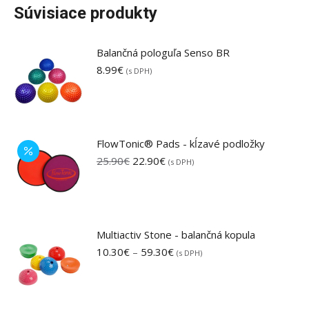
Súvisiace produkty
Balančná pologuľa Senso BR
8.99
€
(s DPH)
FlowTonic® Pads - kĺzavé podložky
Pôvodná
Aktuálna
25.90
€
22.90
€
(s DPH)
cena
cena
bola:
je:
25.90€.
22.90€.
Multiactiv Stone - balančná kopula
Price
10.30
€
–
59.30
€
(s DPH)
range:
10.30€
through
59.30€