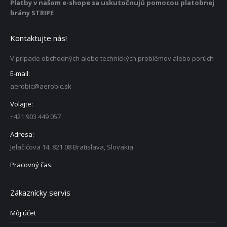
Platby v našom e-shope sa uskutočnujú pomocou platobnej
brány STRIPE
Kontaktujte nás!
V prípade obchodných alebo technických problémov alebo porúch
E-mail:
aerobic@aerobic.sk
Volajte:
+421 903 449 057
Adresa:
Jelačičova 14, 821 08 Bratislava, Slovakia
Pracovný čas:
Zákaznícky servis
Môj účet