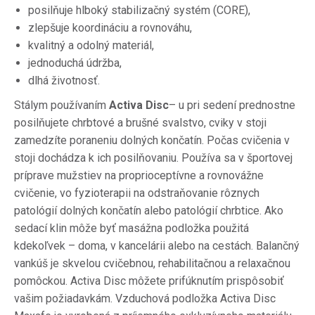
posilňuje hlboký stabilizačný systém (CORE),
zlepšuje koordináciu a rovnováhu,
kvalitný a odolný materiál,
jednoduchá údržba,
dlhá životnosť.
Stálym používaním
Activa Disc
– u pri sedení prednostne
posilňujete chrbtové a brušné svalstvo, cviky v stoji
zamedzíte poraneniu dolných končatín.
Počas cvičenia v
stoji dochádza k ich posilňovaniu.
Používa sa v športovej
príprave mužstiev na proprioceptívne a rovnovážne
cvičenie, vo fyzioterapii na odstraňovanie rôznych
patológií dolných končatín alebo patológií chrbtice.
Ako
sedací klin môže byť masážna podložka použitá
kdekoľvek – doma, v kancelárii alebo na cestách.
Balančný
vankúš je skvelou cvičebnou, rehabilitačnou a relaxačnou
pomôckou.
Activa Disc môžete prifúknutím prispôsobiť
vašim požiadavkám.
Vzduchová podložka Activa Disc