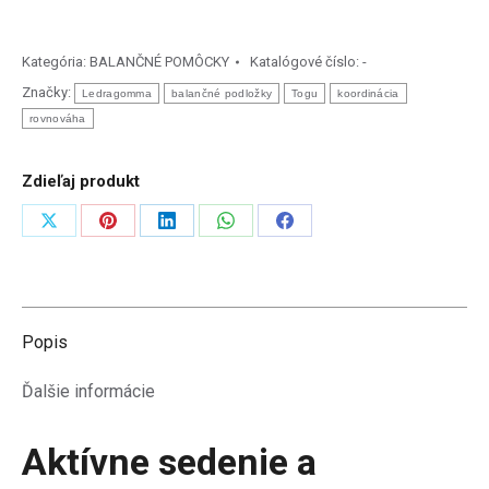
MAXAFE
40
Kategória:
BALANČNÉ POMÔCKY
Katalógové číslo:
-
cm
Značky:
Ledragomma
balančné podložky
Togu
koordinácia
–
rovnováha
balančná
podložka
Zdieľaj produkt
na
aktívne
Zdieľať
Zdieľať
Zdieľať
Zdieľať
Zdieľať
sedenie
na
na
na
na
na
a
rehabilitáciu
X
Pinterest
LinkedIn
WhatsApp
Facebook
Popis
Ďalšie informácie
Aktívne sedenie a