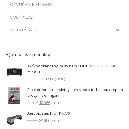
OZVUČENIE FITNESS
VOĽNÝ ČAS
DETSKÝ SVET
Výpredajové produkty
Aktívny prenosný PA systém COMBO-160BT , 160W,
MP3/BT
Pôvodná
Aktuálna
330.00
€
321.90
€
(s DPH)
cena
cena
Bible dřepu – kompletný sprievodca technikou drepu a
bola:
je:
silovým tréningom
330.00€.
321.90€.
Pôvodná
Aktuálna
14.54
€
12.36
€
(s DPH)
cena
cena
Aerobic step Pro TPR770
bola:
je:
14.54€.
12.36€.
Pôvodná
Aktuálna
89.90
€
84.40
€
(s DPH)
cena
cena