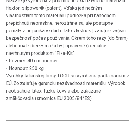
Maxafe je vyrobená z príjemného exkluzívneho materiálu
flexton silpower® (patent).
Vďaka jedinečným
vlastnostiam tohto materiálu podložka pri náhodnom
prepichnutí nepraskne, neroztrhne sa, ale postupne
pomaly z nej uniká vzduch.
Táto vlastnosť zaisťuje väčšiu
bezpečnosť počas používania.
Okrem toho rezy (do 5mm)
alebo malé dierky môžu byť opravené špeciálne
navrhnutým produktom “Fixa-Kit”.
• Rozmer: 40 cm priemer
• Nosnosť: 250 kg
Výrobky talianskej firmy TOGU sú vyrobené podľa noriem v
EÚ, čo zaisťuje garanciu nezávadnosti materiálu.
Výrobok
neobsahuje latex, ťažké kovy alebo zakázané
zmäkčovadlá (smernica EÚ 2005/84/ES).