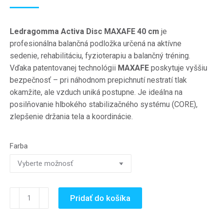
Ledragomma Activa Disc MAXAFE 40 cm
je
profesionálna balančná podložka určená na aktívne
sedenie, rehabilitáciu, fyzioterapiu a balančný tréning.
Vďaka patentovanej technológii
MAXAFE
poskytuje vyššiu
bezpečnosť – pri náhodnom prepichnutí nestratí tlak
okamžite, ale vzduch uniká postupne. Je ideálna na
posilňovanie hlbokého stabilizačného systému (CORE),
zlepšenie držania tela a koordinácie.
Farba
množstvo
Pridať do košíka
Activa
Disc