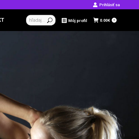
Prihlásiť sa
Vyhľadávanie:
KT
0.00
€
Môj profil
0