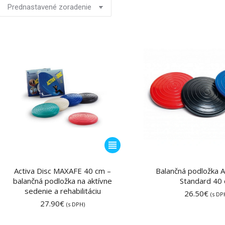
Tento
produkt
má
Activa Disc MAXAFE 40 cm –
Balančná podložka A
balančná podložka na aktívne
viacero
Standard 40
sedenie a rehabilitáciu
variantov.
26.50
€
(s DP
27.90
€
(s DPH)
Možnosti
si