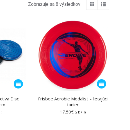
Zobrazuje sa 8 výsledkov
Tento
Tento
produkt
produkt
má
má
ctiva Disc
Frisbee Aerobie Medalist – lietajúci
 cm
viacero
tanier
viacero
variantov.
17.50
€
variantov.
H)
(s DPH)
Možnosti
Možnosti
si
si