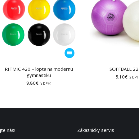
na
stránke
produktu.
Tento
produkt
má
RITMIC 420 – lopta na modernú
SOFFBALL 22
gymnastiku
viacero
5.10
€
(s DPH
9.80
€
variantov.
(s DPH)
Možnosti
si
môžete
vybrať
na
stránke
te nás!
Zákaznícky servis
produktu.