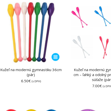
môžete
vybrať
na
stránke
produktu.
Tento
produkt
má
Kužeľ na modernú gymnastiku 36cm
Kužeľ na modernú gy
(pár)
viacero
cm – ľahký a odolný pr
súťaže (pár
6.50
€
variantov.
(s DPH)
7.00
€
(s DPH
Možnosti
si
môžete
vybrať