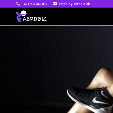
+421 903 449 057
aerobic@aerobic.sk