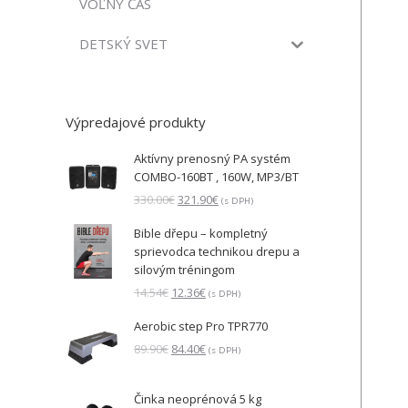
VOĽNÝ ČAS
DETSKÝ SVET
Výpredajové produkty
Aktívny prenosný PA systém
COMBO-160BT , 160W, MP3/BT
Pôvodná
Aktuálna
330.00
€
321.90
€
(s DPH)
cena
cena
Bible dřepu – kompletný
bola:
je:
sprievodca technikou drepu a
330.00€.
321.90€.
silovým tréningom
Pôvodná
Aktuálna
14.54
€
12.36
€
(s DPH)
cena
cena
Aerobic step Pro TPR770
bola:
je:
14.54€.
12.36€.
Pôvodná
Aktuálna
89.90
€
84.40
€
(s DPH)
cena
cena
bola:
je:
Činka neoprénová 5 kg
89.90€.
84.40€.