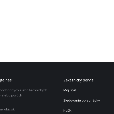
te nás!
Zákaznícky servis
 obchodných alebo technických
Môj účet
 alebo porúch
Sledovanie objednávky
erobic.sk
Košík