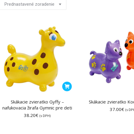
Skákacie zvieratko Gyffy –
Skákacie zvieratko Ko
nafukovacia žirafa Gymnic pre deti
37.00
€
(s DP
38.20
€
(s DPH)