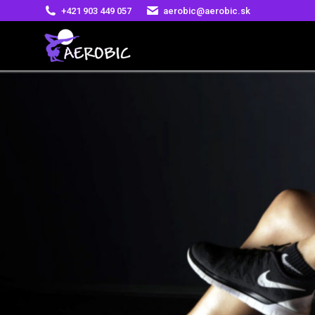
+421 903 449 057
aerobic@aerobic.sk