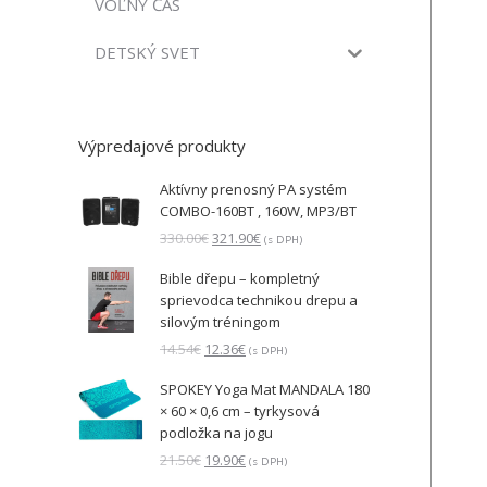
VOĽNÝ ČAS
DETSKÝ SVET
Výpredajové produkty
Aktívny prenosný PA systém
COMBO-160BT , 160W, MP3/BT
Pôvodná
Aktuálna
330.00
€
321.90
€
(s DPH)
cena
cena
Bible dřepu – kompletný
bola:
je:
sprievodca technikou drepu a
330.00€.
321.90€.
silovým tréningom
Pôvodná
Aktuálna
14.54
€
12.36
€
(s DPH)
cena
cena
SPOKEY Yoga Mat MANDALA 180
bola:
je:
× 60 × 0,6 cm – tyrkysová
14.54€.
12.36€.
podložka na jogu
Pôvodná
Aktuálna
21.50
€
19.90
€
(s DPH)
cena
cena