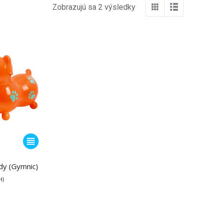
Zobrazujú sa 2 výsledky
Tento
produkt
má
dy (Gymnic)
viacero
H)
variantov.
Možnosti
si