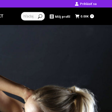
Prihlásiť sa
Vyhľadávanie:
KT
0.00
€
Môj profil
0