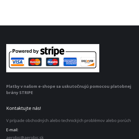
Platby v našom e-shope sa uskutočnujú pomocou platobnej
brány STRIPE
Kontaktujte nás!
V prípade obchodných alebo technických problémov alebo porúch
E-mail:
aerobic@aerobic.sk