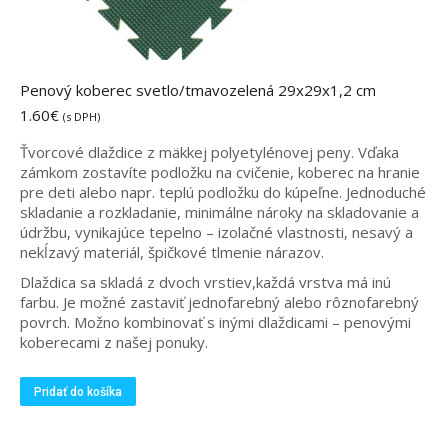
Penový koberec svetlo/tmavozelená 29x29x1,2 cm
1.60
€
(s DPH)
Ťvorcové dlaždice z mäkkej polyetylénovej peny. Vďaka
zámkom zostavíte podložku na cvičenie, koberec na hranie
pre deti alebo napr. teplú podložku do kúpeľne. Jednoduché
skladanie a rozkladanie, minimálne nároky na skladovanie a
údržbu, vynikajúce tepelno – izolačné vlastnosti, nesavý a
nekĺzavý materiál, špičkové tlmenie nárazov.
Dlaždica sa skladá z dvoch vrstiev,každá vrstva má inú
farbu. Je možné zastaviť jednofarebný alebo rôznofarebný
povrch. Možno kombinovať s inými dlaždicami – penovými
koberecami z našej ponuky.
Pridať do košíka