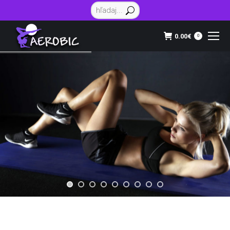
Vyhľadávanie:
0.00
€
0