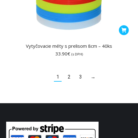
Vytyčovacie méty s prelisom 8cm – 40ks
33.90
€
(s DPH)
1
2
3
→