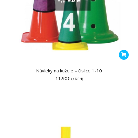
Vypredané
Návleky na kužele – číslice 1-10
11.90
€
(s DPH)