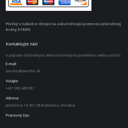
Platby v našom e-shope sa uskutočnujú pomocou platobnej
brány STRIPE
Kontaktujte nás!
V prípade obchodných alebo technických problémov alebo porúch
E-mail:
aerobic@aerobic.sk
Volajte:
+421 903 449 057
Adresa:
Jelačičova 14, 821 08 Bratislava, Slovakia
Pracovný čas: