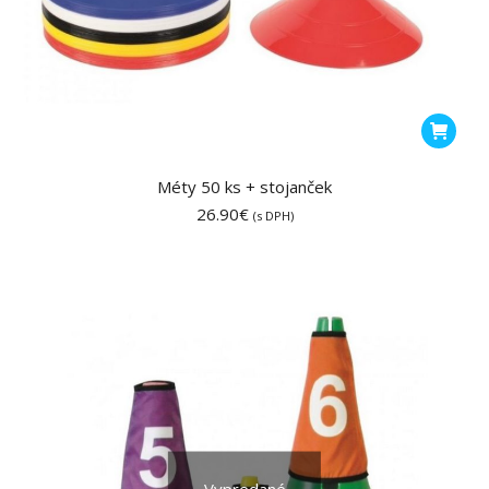
Méty 50 ks + stojanček
26.90
€
(s DPH)