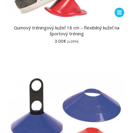
Tento
produkt
má
Gumový tréningový kužeľ 18 cm – flexibilný kužeľ na
športový tréning
viacero
3.00
€
variantov
(s DPH)
Možnost
si
môžete
vybrať
na
stránke
produktu