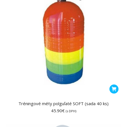
Tréningové méty polguľaté SOFT (sada 40 ks)
45.90
€
(s DPH)