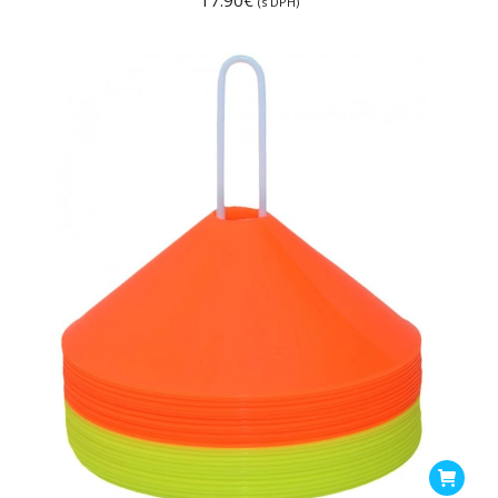
17.90
€
(s DPH)