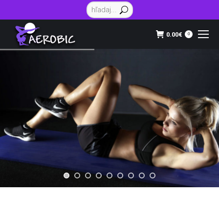
Vyhľadávanie:
0.00
€
0