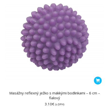
vybrať
na
stránke
produktu
Masážny reflexný ježko s mäkkými bodlinkami – 6 cm –
fialový
3.10
€
(s DPH)