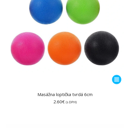
Tento
produkt
má
Masážna loptička tvrdá 6cm
viacero
2.60
€
(s DPH)
variantov
Možnost
si
môžete