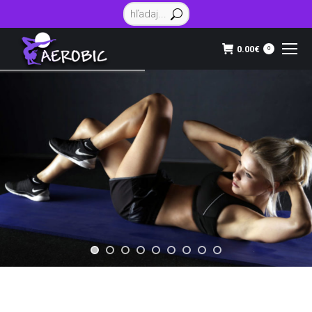
Vyhľadávanie:
0.00
€
0