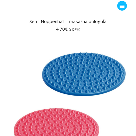
Tento
produkt
má
Semi Noppenball – masážna pologuľa
viacero
4.70
€
(s DPH)
variantov
Možnost
si
môžete
vybrať
na
stránke
produktu