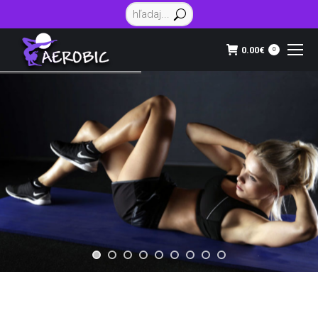
Vyhľadávanie:
0.00
€
0