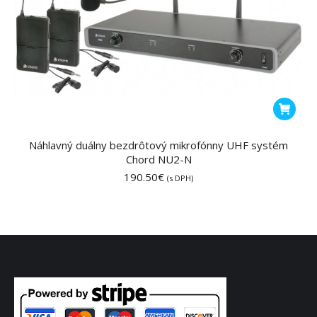
Náhlavný duálny bezdrôtový mikrofónny UHF systém
Chord NU2-N
190.50
€
(s DPH)