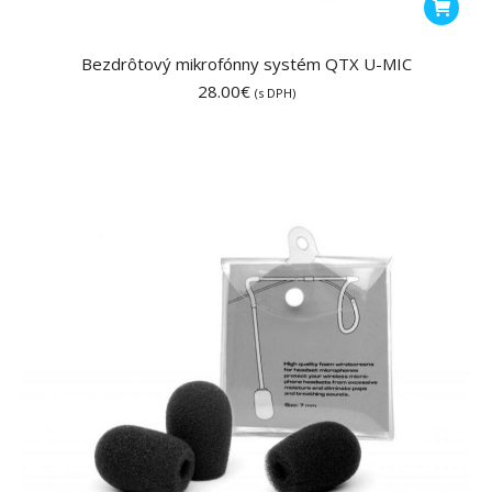
Bezdrôtový mikrofónny systém QTX U-MIC
28.00
€
(s DPH)