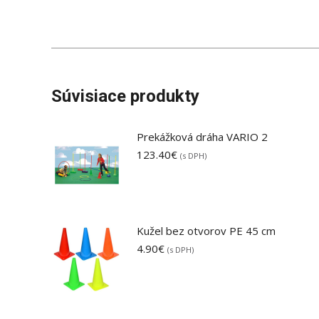
Súvisiace produkty
Prekážková dráha VARIO 2
123.40
€
(s DPH)
Kužel bez otvorov PE 45 cm
4.90
€
(s DPH)