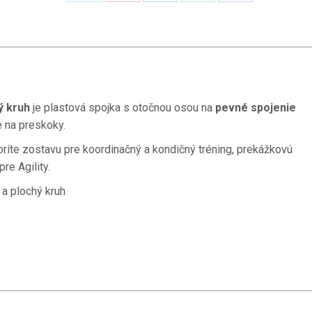
Zdieľať
Zdieľať
Zdieľať
Zdieľať
Zdieľať
na
na
na
na
na
X
Pinterest
LinkedIn
WhatsApp
Facebook
ý kruh
je plastová spojka s otočnou osou na
pevné spojenie
 na preskoky.
voríte zostavu pre koordinačný a kondičný tréning, prekážkovú
re Agility.
a plochý kruh