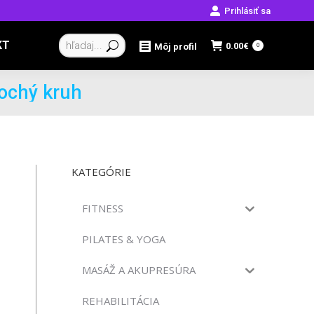
Prihlásiť sa
Vyhľadávanie:
KT
0.00
€
Môj profil
0
lochý kruh
KATEGÓRIE
FITNESS
PILATES & YOGA
MASÁŽ A AKUPRESÚRA
REHABILITÁCIA