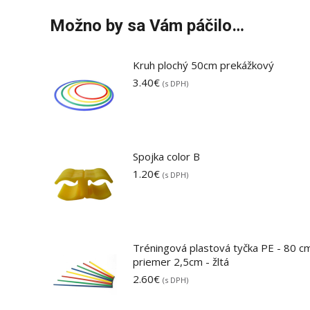
Možno by sa Vám páčilo…
Kruh plochý 50cm prekážkový
3.40
€
(s DPH)
Spojka color B
1.20
€
(s DPH)
Tréningová plastová tyčka PE - 80 c
priemer 2,5cm - žltá
2.60
€
(s DPH)