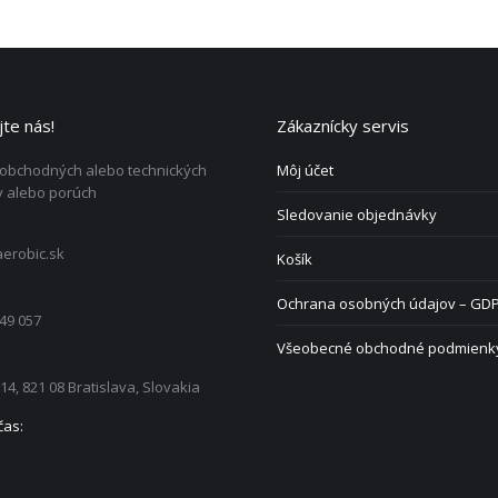
te nás!
Zákaznícky servis
 obchodných alebo technických
Môj účet
 alebo porúch
Sledovanie objednávky
erobic.sk
Košík
Ochrana osobných údajov – GD
49 057
Všeobecné obchodné podmienk
 14, 821 08 Bratislava, Slovakia
čas: