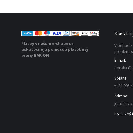
Kontaktuj
Platby v našom e-shope sa
V prípade
uskutočnujú pomocou platobnej
problémov
brány BARION
E-mail:
aerobic@a
Volajte:
+421 903 4
Adresa:
Jelačičova
Pracovný 