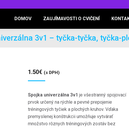
DOMOV
ZAUJÍMAVOSTI O CVIČENÍ
KONTA
iverzálna 3v1 – tyčka-tyčka, tyčka-p
1.50
€
(s DPH)
Spojka univerzálna 3v1
je všestranný spojovací
prvok určený na rýchle a pevné prepojenie
tréningových tyčiek a plochých kruhov. Vďaka
premyslenej konštrukcii umožňuje vytvárať
množstvo rôznych tréningových zostáv bez