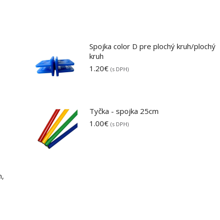
Spojka color D pre plochý kruh/plochý
kruh
1.20
€
(s DPH)
Tyčka - spojka 25cm
1.00
€
(s DPH)
m,