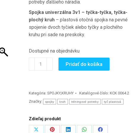
potreby ďalšieho náradia.
Spojka univerzálna 3v1 – tyčka-tyčka, tyčka-
plochý kruh
– plastová otočná spojka na pevné
spojenie dvoch tyčiek alebo tyčky a plochého
kruhu pri sade na preskoky.
Dostupné na objednávku
množstvo
Pridať do košíka
Spojka
univerzálna
3v1
-
Kategória:
SPOJKY,KRUHY
Katalógové číslo:
KCK 0064.2
tyčka-
Značky:
spojky
kruh
tréningové potreby
tyč plastová
tyčka,
tyčka-
Zdieľaj produkt
plochý
kruh