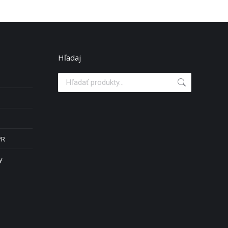
Hľadaj
PR
y