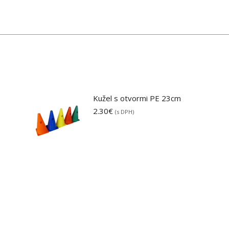
Kužel s otvormi PE 23cm
2.30
€
(s DPH)