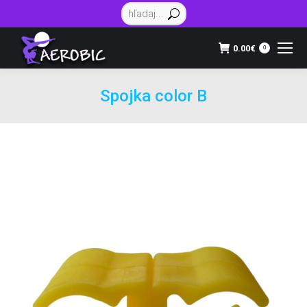
Vyhľadávanie:
0.00
€
0
Spojka color B