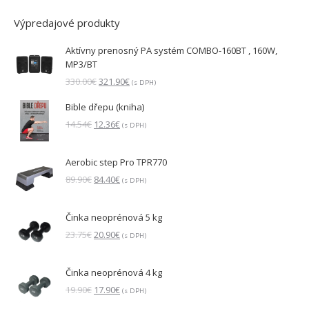
Výpredajové produkty
Aktívny prenosný PA systém COMBO-160BT , 160W,
MP3/BT
Pôvodná
Aktuálna
330.00
€
321.90
€
(s DPH)
cena
cena
Bible dřepu (kniha)
bola:
je:
330.00€.
321.90€.
Pôvodná
Aktuálna
14.54
€
12.36
€
(s DPH)
cena
cena
bola:
je:
Aerobic step Pro TPR770
14.54€.
12.36€.
Pôvodná
Aktuálna
89.90
€
84.40
€
(s DPH)
cena
cena
bola:
je:
Činka neoprénová 5 kg
89.90€.
84.40€.
Pôvodná
Aktuálna
23.75
€
20.90
€
(s DPH)
cena
cena
bola:
je:
Činka neoprénová 4 kg
23.75€.
20.90€.
Pôvodná
Aktuálna
19.90
€
17.90
€
(s DPH)
cena
cena