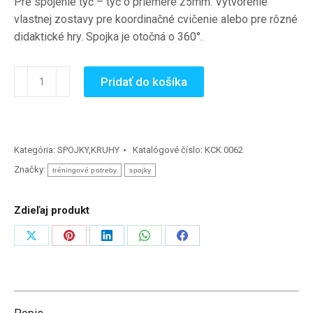
Pre spojenie tyč – tyč o priemere 25mm. Vytvorenie
vlastnej zostavy pre koordinačné cvičenie alebo pre rôzné
didaktické hry. Spojka je otočná o 360°.
množstvo
Pridať do košíka
Spojka
color
B
Kategória:
SPOJKY,KRUHY
Katalógové číslo:
KCK 0062
Značky:
tréningové potreby
spojky
Zdieľaj produkt
Zdieľať
Zdieľať
Zdieľať
Zdieľať
Zdieľať
na
na
na
na
na
X
Pinterest
LinkedIn
WhatsApp
Facebook