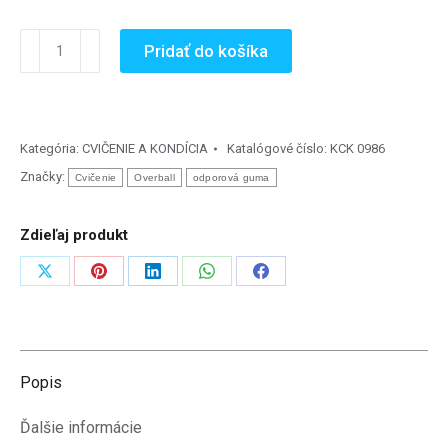
množstvo
Pridať do košíka
Cvičení
pro
zdraví
II.
Kategória:
CVIČENIE A KONDÍCIA
Katalógové číslo:
KCK 0986
(brožúrka)
Značky:
Cvičenie
Overball
odporová guma
Zdieľaj produkt
Zdieľať
Zdieľať
Zdieľať
Zdieľať
Zdieľať
na
na
na
na
na
X
Pinterest
LinkedIn
WhatsApp
Facebook
Popis
Ďalšie informácie