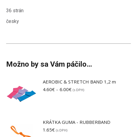
36 strán
česky
Možno by sa Vám páčilo…
AEROBIC & STRETCH BAND 1,2 m
Price
4.60
€
–
6.00
€
(s DPH)
range:
4.60€
through
6.00€
KRÁTKA GUMA - RUBBERBAND
1.65
€
(s DPH)