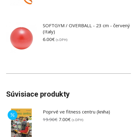
SOFTGYM / OVERBALL - 23 cm - červený
(Italy)
6.00
€
(s DPH)
Súvisiace produkty
Poprvé ve fitness centru (kniha)
Pôvodná
Aktuálna
19.90
€
7.00
€
(s DPH)
cena
cena
bola:
je: