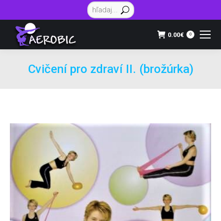
Vyhľadávanie:
0.00
€
0
Cvičení pro zdraví II. (brožúrka)