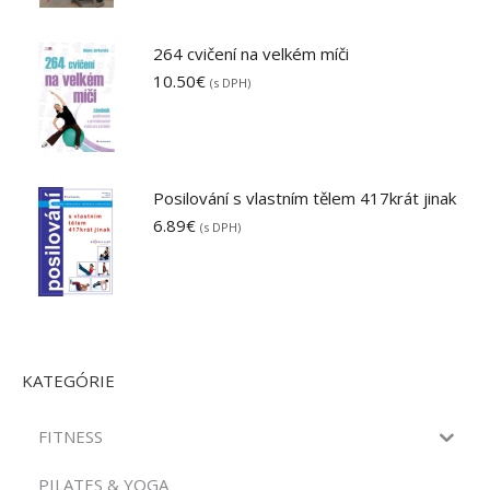
19.90€.
7.00€.
264 cvičení na velkém míči
10.50
€
(s DPH)
Posilování s vlastním tělem 417krát jinak
6.89
€
(s DPH)
KATEGÓRIE
FITNESS
PILATES & YOGA