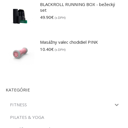
BLACKROLL RUNNING BOX - bežecký
set
49.90
€
(s DPH)
Masážny valec chodidiel PINK
10.40
€
(s DPH)
KATEGÓRIE
FITNESS
PILATES & YOGA