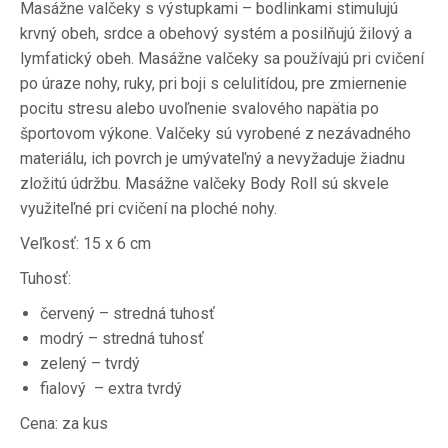
Masážne valčeky s výstupkami – bodlinkami stimulujú
krvný obeh, srdce a obehový systém a posilňujú žilový a
lymfatický obeh. Masážne valčeky sa používajú pri cvičení
po úraze nohy, ruky, pri boji s celulitídou, pre zmiernenie
pocitu stresu alebo uvoľnenie svalového napätia po
športovom výkone. Valčeky sú vyrobené z nezávadného
materiálu, ich povrch je umývateľný a nevyžaduje žiadnu
zložitú údržbu. Masážne valčeky Body Roll sú skvele
využiteľné pri cvičení na ploché nohy.
Veľkosť: 15 x 6 cm
Tuhosť:
červený – stredná tuhosť
modrý – stredná tuhosť
zelený – tvrdý
fialový – extra tvrdý
Cena: za kus