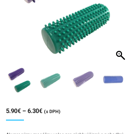
Price
5.90
€
–
6.30
€
(s DPH)
range:
5.90€