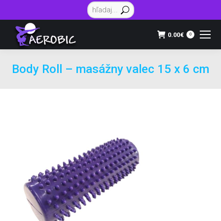
Vyhľadávanie:
0.00
€
0
Body Roll – masážny valec 15 x 6 cm