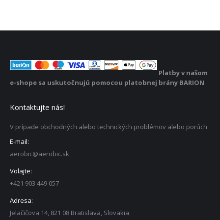
Platby v našom
e-shope sa uskutočnujú pomocou platobnej brány BARION
Kontaktujte nás!
V prípade obchodných alebo technických problémov alebo porúch
E-mail:
aerobic@aerobic.sk
Volajte:
+421 903 449 057
Adresa:
Jelačičova 14, 821 08 Bratislava, Slovakia