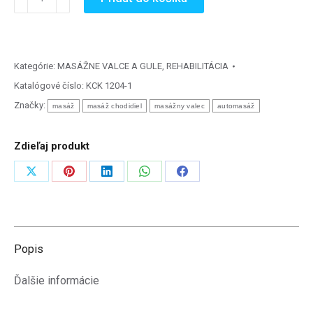
Body
Roll
-
masážny
Kategórie:
MASÁŽNE VALCE A GULE
,
REHABILITÁCIA
valec
Katalógové číslo:
KCK 1204-1
15
Značky:
masáž
masáž chodidiel
masážny valec
automasáž
x
6
Zdieľaj produkt
cm
Zdieľať
Zdieľať
Zdieľať
Zdieľať
Zdieľať
na
na
na
na
na
X
Pinterest
LinkedIn
WhatsApp
Facebook
Popis
Ďalšie informácie