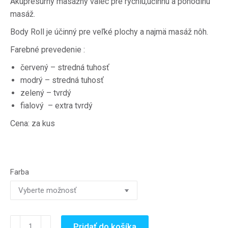
Akupresúrny masážny valec pre rýchlu,účinnú a pohodlnú
through
masáž.
6.30€
Body Roll je účinný pre veľké plochy a najmä masáž nôh.
Farebné prevedenie :
červený – stredná tuhosť
modrý – stredná tuhosť
zelený – tvrdý
fialový – extra tvrdý
Cena: za kus
Farba
množstvo
Pridať do košíka