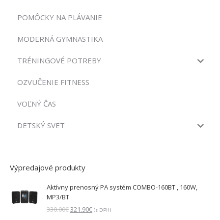
POMÔCKY NA PLÁVANIE
MODERNÁ GYMNASTIKA
TRÉNINGOVÉ POTREBY
OZVUČENIE FITNESS
VOĽNÝ ČAS
DETSKÝ SVET
Výpredajové produkty
Aktívny prenosný PA systém COMBO-160BT , 160W,
MP3/BT
Pôvodná
Aktuálna
330.00
€
321.90
€
(s DPH)
cena
cena