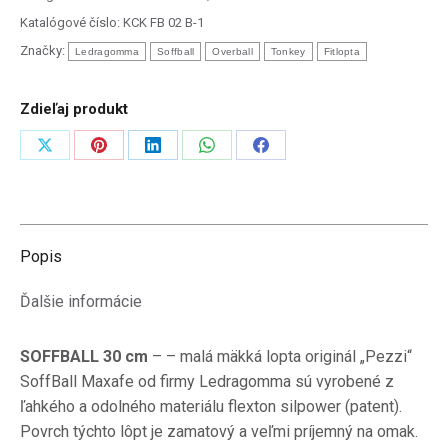
malá
Katalógové číslo:
KCK FB 02 B-1
mäkká
Značky:
Ledragomma
Soffball
Overball
Tonkey
Fitlopta
lopta
Zdieľaj produkt
Zdieľať
Zdieľať
Zdieľať
Zdieľať
Zdieľať
na
na
na
na
na
X
Pinterest
LinkedIn
WhatsApp
Facebook
Popis
Ďalšie informácie
SOFFBALL 30 cm
– – malá mäkká lopta originál „Pezzi“
SoffBall Maxafe od firmy Ledragomma sú vyrobené z
ľahkého a odolného materiálu flexton silpower (patent).
Povrch týchto lôpt je zamatový a veľmi príjemný na omak.