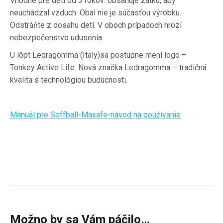
Vhodné pre deti od 3 rokov: obsahuje zátku, aby
neuchádzal vzduch.
Obal nie je súčasťou výrobku.
Odstráňte z dosahu detí.
V oboch prípadoch hrozí
nebezpečenstvo udusenia.
U lôpt Ledragomma (Italy)sa postupne mení logo –
Tonkey Active Life.
Nová značka Ledragomma – tradičná
kvalita s technológiou budúcnosti.
Manuál pre Soffball-Maxafe-návod na používanie
Možno by sa Vám páčilo…