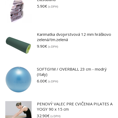
5.90
€
(s DPH)
Karimatka dvojvrstvová 12 mm hráškovo
zelená/tm.zelená
9.90
€
(s DPH)
SOFTGYM / OVERBALL 23 cm - modrý
(Italy)
6.00
€
(s DPH)
PENOVÝ VALEC PRE CVIČENIA PILATES A
YOGY 90 x 15 cm
32.90
€
(s DPH)