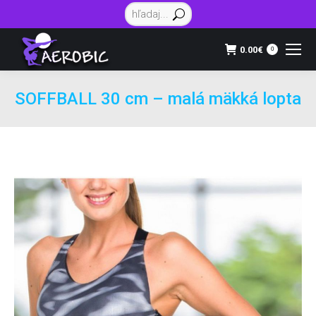
Vyhľadávanie:
0.00
€
0
SOFFBALL 30 cm – malá mäkká lopta