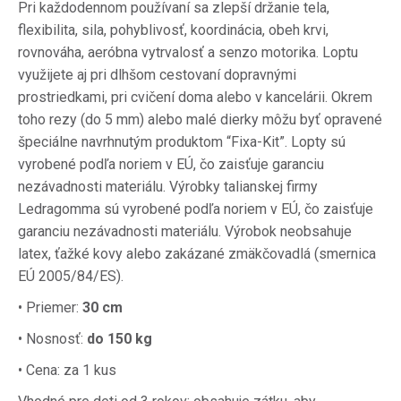
Pri každodennom používaní sa zlepší držanie tela,
flexibilita, sila, pohyblivosť, koordinácia, obeh krvi,
rovnováha, aeróbna vytrvalosť a senzo motorika.
Loptu
využijete aj pri dlhšom cestovaní dopravnými
prostriedkami, pri cvičení doma alebo v kancelárii.
Okrem
toho rezy (do 5 mm) alebo malé dierky môžu byť opravené
špeciálne navrhnutým produktom “Fixa-Kit”.
Lopty sú
vyrobené podľa noriem v EÚ, čo zaisťuje garanciu
nezávadnosti materiálu.
Výrobky talianskej firmy
Ledragomma sú vyrobené podľa noriem v EÚ, čo zaisťuje
garanciu nezávadnosti materiálu.
Výrobok neobsahuje
latex, ťažké kovy alebo zakázané zmäkčovadlá (smernica
EÚ 2005/84/ES).
• Priemer:
30 cm
• Nosnosť:
do 150 kg
• Cena: za 1 kus