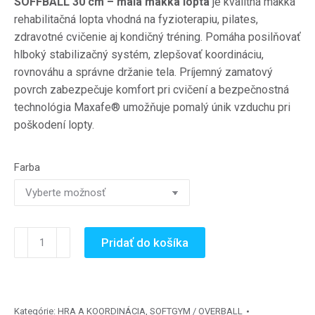
SOFFBALL 30 cm – malá mäkká lopta
je kvalitná mäkká
rehabilitačná lopta vhodná na fyzioterapiu, pilates,
zdravotné cvičenie aj kondičný tréning. Pomáha posilňovať
hlboký stabilizačný systém, zlepšovať koordináciu,
rovnováhu a správne držanie tela. Príjemný zamatový
povrch zabezpečuje komfort pri cvičení a bezpečnostná
technológia Maxafe® umožňuje pomalý únik vzduchu pri
poškodení lopty.
Farba
množstvo
Pridať do košíka
SOFFBALL
30
cm
-
Kategórie:
HRA A KOORDINÁCIA
,
SOFTGYM / OVERBALL