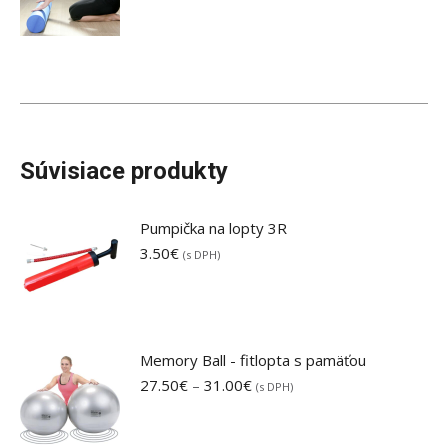
Súvisiace produkty
Pumpička na lopty 3R
3.50
€
(s DPH)
Memory Ball - fitlopta s pamäťou
Price
27.50
€
–
31.00
€
(s DPH)
range:
27.50€
through