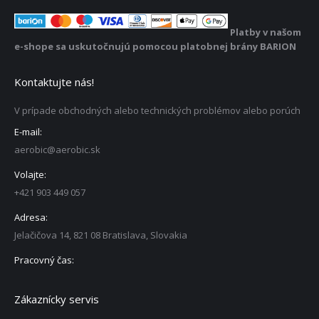
Platby v našom
e-shope sa uskutočnujú pomocou platobnej brány BARION
Kontaktujte nás!
V prípade obchodných alebo technických problémov alebo porúch
E-mail:
aerobic@aerobic.sk
Volajte:
+421 903 449 057
Adresa:
Jelačičova 14, 821 08 Bratislava, Slovakia
Pracovný čas:
Zákaznícky servis