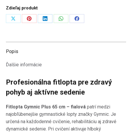
fialová
Zdieľaj produkt
(Ledraplastic
Italy)
Zdieľať
Zdieľať
Zdieľať
Zdieľať
Zdieľať
na
na
na
na
na
X
Pinterest
LinkedIn
WhatsApp
Facebook
Popis
Ďalšie informácie
Profesionálna fitlopta pre zdravý
pohyb aj aktívne sedenie
Fitlopta Gymnic Plus 65 cm – fialová
patrí medzi
najobľúbenejšie gymnastické lopty značky Gymnic. Je
určená na každodenné cvičenie, rehabilitáciu aj zdravé
dynamické sedenie. Pri cvičení aktivuje hlboký