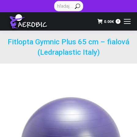
Vyhľadávanie:
0.00
€
0
Fitlopta Gymnic Plus 65 cm – fialová
(Ledraplastic Italy)