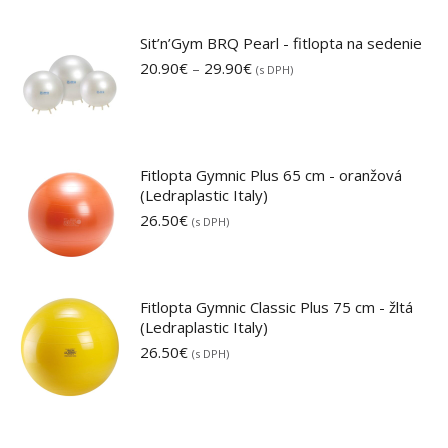
Sit’n’Gym BRQ Pearl - fitlopta na sedenie
Price
20.90
€
–
29.90
€
(s DPH)
range:
20.90€
through
29.90€
Fitlopta Gymnic Plus 65 cm - oranžová
(Ledraplastic Italy)
26.50
€
(s DPH)
Fitlopta Gymnic Classic Plus 75 cm - žltá
(Ledraplastic Italy)
26.50
€
(s DPH)