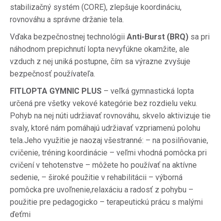
stabilizačný systém (CORE), zlepšuje koordináciu,
rovnováhu a správne držanie tela.
Vďaka bezpečnostnej technológii
Anti-Burst (BRQ)
sa pri
náhodnom prepichnutí lopta nevyfúkne okamžite, ale
vzduch z nej uniká postupne, čím sa výrazne zvyšuje
bezpečnosť používateľa.
FITLOPTA GYMNIC PLUS
– veľká gymnastická lopta
určená pre všetky vekové kategórie bez rozdielu veku.
Pohyb na nej núti udržiavať rovnováhu, skvelo aktivizuje tie
svaly, ktoré nám pomáhajú udržiavať vzpriamenú polohu
tela.Jeho využitie je naozaj všestranné: – na posilňovanie,
cvičenie, tréning koordinácie – veľmi vhodná pomôcka pri
cvičení v tehotenstve – môžete ho používať na aktívne
sedenie, – široké použitie v rehabilitácii – výborná
pomôcka pre uvoľnenie,relaxáciu a radosť z pohybu –
použitie pre pedagogicko – terapeutickú prácu s malými
ďeťmi