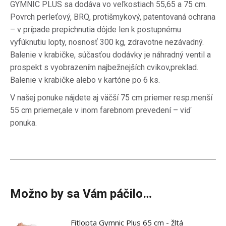
GYMNIC PLUS sa dodáva vo veľkostiach 55,65 a 75 cm.
Povrch perleťový, BRQ, protišmykový, patentovaná ochrana
– v prípade prepichnutia dôjde len k postupnému
vyfúknutiu lopty, nosnosť 300 kg, zdravotne nezávadný.
Balenie v krabičke, súčasťou dodávky je náhradný ventil a
prospekt s vyobrazením najbežnejších cvikov,preklad.
Balenie v krabičke alebo v kartóne po 6 ks.
V našej ponuke nájdete aj väčší 75 cm priemer resp.menší
55 cm priemer,ale v inom farebnom prevedení – viď
ponuka.
Možno by sa Vám páčilo…
Fitlopta Gymnic Plus 65 cm - žltá