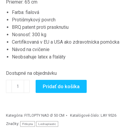
Priemer: 65 cm
Farba: fialová
Protišmykový povrch
BRQ patent proti prasknutiu
Nosnosť: 300 kg
Certifikovaná v EU a USA ako zdravotnícka pomôcka
Návod na cvičenie
Neobsahuje latex a ftaláty
Dostupné na objednávku
množstvo
Pridať do košíka
Fitlopta
Gymnic
Plus
65
Kategória:
FITLOPTY NAD Ø 50 CM
Katalógové číslo:
LAY 9526
cm
Značky:
Fitlopta
Ledraplastic
-