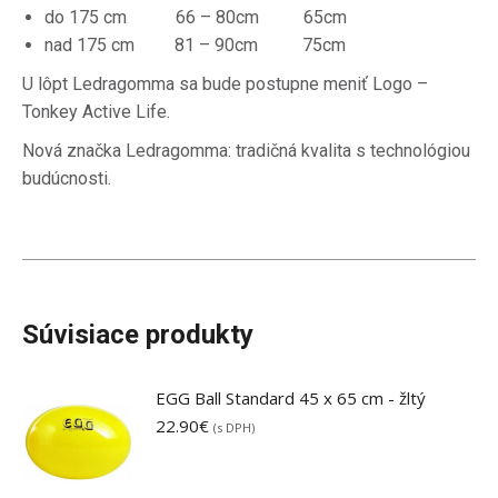
do 175 cm 66 – 80cm 65cm
nad 175 cm 81 – 90cm 75cm
U lôpt Ledragomma sa bude postupne meniť Logo –
Tonkey Active Life.
Nová značka Ledragomma: tradičná kvalita s technológiou
budúcnosti.
Súvisiace produkty
EGG Ball Standard 45 x 65 cm - žltý
22.90
€
(s DPH)