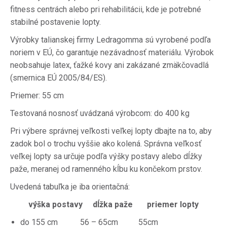
fitness centrách alebo pri rehabilitácii, kde je potrebné
stabilné postavenie lopty.
Výrobky talianskej firmy Ledragomma sú vyrobené podľa
noriem v EÚ, čo garantuje nezávadnosť materiálu.
Výrobok
neobsahuje latex, ťažké kovy ani zakázané zmäkčovadlá
(smernica EÚ 2005/84/ES).
Priemer: 55 cm
Testovaná nosnosť uvádzaná výrobcom: do 400 kg
Pri výbere správnej veľkosti veľkej lopty dbajte na to, aby
zadok bol o trochu vyššie ako kolená.
Správna veľkosť
veľkej lopty sa určuje podľa výšky postavy alebo dĺžky
paže, meranej od ramenného kĺbu ku končekom prstov.
Uvedená tabuľka je iba orientačná:
výška postavy
dĺžka paže
priemer lopty
do 155 cm 56 – 65cm 55cm