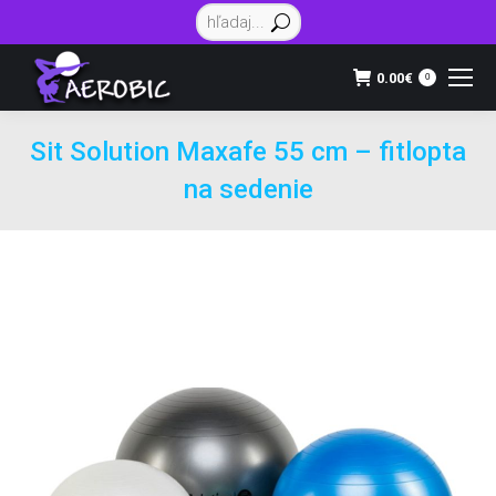
Vyhľadávanie:
0.00
€
0
Sit Solution Maxafe 55 cm – fitlopta
na sedenie