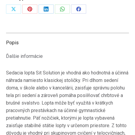
sedenie
Zdieľať
Zdieľať
Zdieľať
Zdieľať
Zdieľať
na
na
na
na
na
X
Pinterest
LinkedIn
WhatsApp
Facebook
Popis
Ďalšie informácie
Sedacia lopta Sit Solution je vhodná ako hodnotná a účinná
náhrada namiesto klasickej stoličky.
Pri dlhom sedení
doma, v škole alebo v kancelárii, zaisťuje správnu polohu
tela pri sedení a zároveň pomáha posilňovať chrbtové a
brušné svalstvo.
Lopta môže byť využitá v krátkych
pracovných prestávkach na účinné gymnastické
pretiahnutie.
Päť nožičiek, ktorými je lopta vybavená
zaisťuje stabilné státie lopty v určenom priestore.
Z tohto
dôvodu je vhodný pri skupinovom cvičení v telocvičniach,