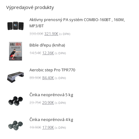
Výpredajové produkty
Aktívny prenosný PA systém COMBO-160BT , 160W,
MP3/BT
Pôvodná
Aktuálna
330.00
€
321.90
€
(s DPH)
cena
cena
Bible dřepu (kniha)
bola:
je:
330.00€.
321.90€.
Pôvodná
Aktuálna
14.54
€
12.36
€
(s DPH)
cena
cena
bola:
je:
Aerobic step Pro TPR770
14.54€.
12.36€.
Pôvodná
Aktuálna
89.90
€
84.40
€
(s DPH)
cena
cena
bola:
je:
Činka neoprénová 5 kg
89.90€.
84.40€.
Pôvodná
Aktuálna
23.75
€
20.90
€
(s DPH)
cena
cena
bola:
je:
Činka neoprénová 4 kg
23.75€.
20.90€.
Pôvodná
Aktuálna
19.90
€
17.90
€
(s DPH)
cena
cena