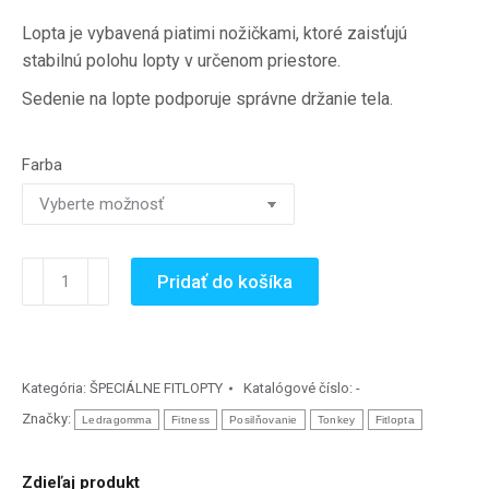
Lopta je vybavená piatimi nožičkami, ktoré zaisťujú
stabilnú polohu lopty v určenom priestore.
Sedenie na lopte podporuje správne držanie tela.
Farba
množstvo
Pridať do košíka
Sit
Solution
Maxafe
55
Kategória:
ŠPECIÁLNE FITLOPTY
Katalógové číslo:
-
cm
Značky:
Ledragomma
Fitness
Posilňovanie
Tonkey
Fitlopta
-
fitlopta
Zdieľaj produkt
na