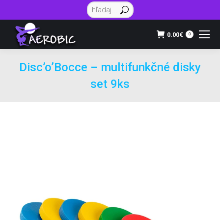
Vyhľadávanie:
0.00
€
0
Disc’o’Bocce – multifunkčné disky
set 9ks