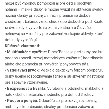
môže byť vhodnou pomôckou aj pre deti s plochými
nohami – mäkké disky je možné využiť na aktiváciu svalov
nožnej klenby pri rôznych hrách: prenášanie diskov
chodidlami, balansovanie, chôdza po diskoch a pod.
Kúpte
si dve sady a vytvorte na zemi vlastnú hru Človeče,
nehnevaj sa – ideálny pre zábavné vonkajšie aktivity, ktoré
deti rady vyskúšajú.
Kľúčové vlastnosti:
•
Multifunkčné využitie:
Disc’o’Bocce je perfektný pre hru
podobnú boccii, rozvoj motorických zručností, koordinácie
alebo ako pomôcka pri vytváraní pohybových trás.
•
Vzdelávací prvok:
Vďaka didaktickým farbám podporujú
disky učenia rozpoznávanie farieb a sú skvelým nástrojom
pre zábavné vzdelávanie.
•
Bezpečnosť a kvalita:
Vyrobené z odolného, ​​mäkkého a
netoxického materiálu, vhodného pre deti od 3 rokov.
•
Podpora pohybu:
Odporúča sa pre rozvoj rovnováhy,
mobility a koordinácie, ideálny pre domácu zábavu aj