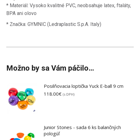
* Materiál: Vysoko kvalitné PVC, neobsahuje latex, ftaláty,
BPA ani olovo
* Značka: GYMNIC (Ledraplastic S.p.A. Italy)
Možno by sa Vám páčilo…
Posilňovacia loptička Yuck E-ball 9 cm
118.00
€
(s DPH)
Junior Stones - sada 6 ks balančných
pologúľ