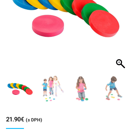
21.90
€
(s DPH)