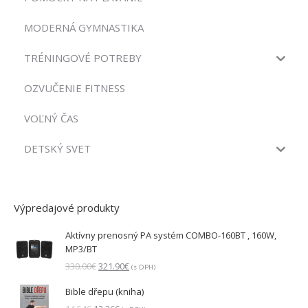
MODERNÁ GYMNASTIKA
TRÉNINGOVÉ POTREBY
OZVUČENIE FITNESS
VOĽNÝ ČAS
DETSKÝ SVET
Výpredajové produkty
Aktívny prenosný PA systém COMBO-160BT , 160W,
MP3/BT
Pôvodná
Aktuálna
330.00
€
321.90
€
(s DPH)
cena
cena
Bible dřepu (kniha)
bola:
je:
330.00€.
321.90€.