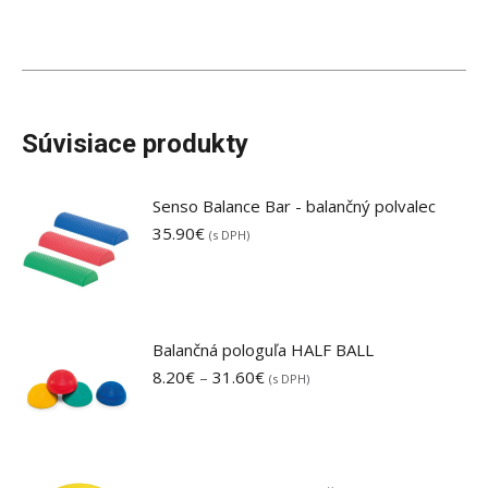
16.40€
Súvisiace produkty
Senso Balance Bar - balančný polvalec
35.90
€
(s DPH)
Balančná pologuľa HALF BALL
Price
8.20
€
–
31.60
€
(s DPH)
range:
8.20€
through
31.60€