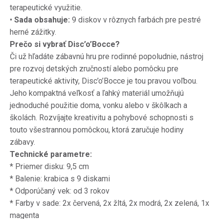
terapeutické využitie.
•
Sada obsahuje:
9 diskov v rôznych farbách pre pestré
herné zážitky.
Prečo si vybrať Disc’o’Bocce?
Či už hľadáte zábavnú hru pre rodinné popoludnie, nástroj
pre rozvoj detských zručností alebo pomôcku pre
terapeutické aktivity, Disc’o’Bocce je tou pravou voľbou.
Jeho kompaktná veľkosť a ľahký materiál umožňujú
jednoduché použitie doma, vonku alebo v škôlkach a
školách.
Rozvíjajte kreativitu a pohybové schopnosti s
touto všestrannou pomôckou, ktorá zaručuje hodiny
zábavy.
Technické parametre:
* Priemer disku: 9,5 cm
* Balenie: krabica s 9 diskami
* Odporúčaný vek: od 3 rokov
* Farby v sade: 2x červená, 2x žltá, 2x modrá, 2x zelená, 1x
magenta