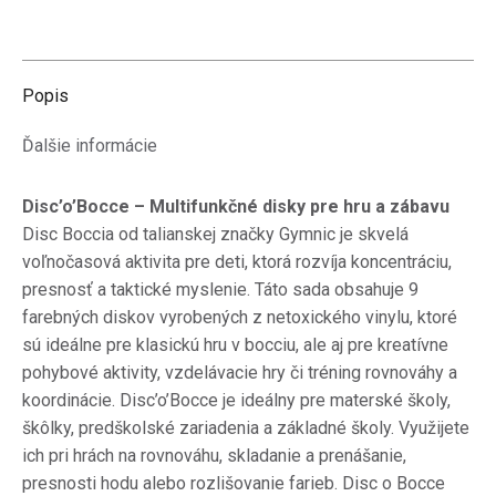
na
na
na
na
na
X
Pinterest
LinkedIn
WhatsApp
Facebook
Popis
Ďalšie informácie
Disc’o’Bocce – Multifunkčné disky pre hru a zábavu
Disc Boccia od talianskej značky Gymnic je skvelá
voľnočasová aktivita pre deti, ktorá rozvíja koncentráciu,
presnosť a taktické myslenie.
Táto sada obsahuje 9
farebných diskov vyrobených z netoxického vinylu, ktoré
sú ideálne pre klasickú hru v bocciu, ale aj pre kreatívne
pohybové aktivity, vzdelávacie hry či tréning rovnováhy a
koordinácie.
Disc’o’Bocce je ideálny pre materské školy,
škôlky, predškolské zariadenia a základné školy.
Využijete
ich pri hrách na rovnováhu, skladanie a prenášanie,
presnosti hodu alebo rozlišovanie farieb.
Disc o Bocce