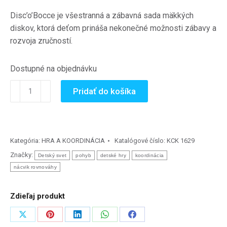
Disc’o’Bocce je všestranná a zábavná sada mäkkých
diskov, ktorá deťom prináša nekonečné možnosti zábavy a
rozvoja zručností.
Dostupné na objednávku
množstvo
Pridať do košíka
Disc’o’Bocce
-
multifunkčné
disky
Kategória:
HRA A KOORDINÁCIA
Katalógové číslo:
KCK 1629
set
Značky:
Detský svet
pohyb
detské hry
koordinácia
9ks
nácvik rovnováhy
Zdieľaj produkt
Zdieľať
Zdieľať
Zdieľať
Zdieľať
Zdieľať