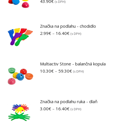
43.90
€
(s DPH)
Značka na podlahu - chodidlo
Price
2.99
€
–
16.40
€
(s DPH)
range:
2.99€
through
16.40€
Multiactiv Stone - balančná kopula
Price
10.30
€
–
59.30
€
(s DPH)
range:
10.30€
through
59.30€
Značka na podlahu ruka - dlaň
Price
3.00
€
–
16.40
€
(s DPH)
range:
3.00€
through