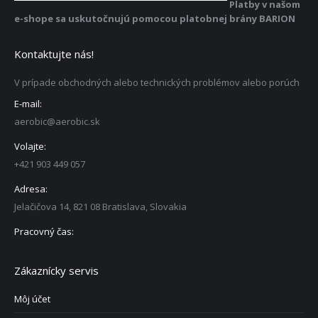
Platby v našom
e-shope sa uskutočnujú pomocou platobnej brány BARION
Kontaktujte nás!
V prípade obchodných alebo technických problémov alebo porúch
E-mail:
aerobic@aerobic.sk
Volajte:
+421 903 449 057
Adresa:
Jelačičova 14, 821 08 Bratislava, Slovakia
Pracovný čas:
Zákaznícky servis
Môj účet