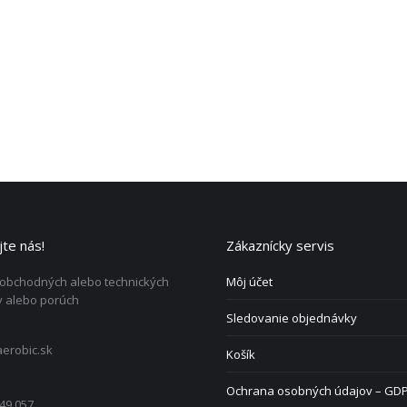
te nás!
Zákaznícky servis
 obchodných alebo technických
Môj účet
 alebo porúch
Sledovanie objednávky
erobic.sk
Košík
Ochrana osobných údajov – GD
49 057