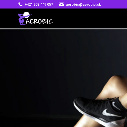
+421 903 449 057
aerobic@aerobic.sk