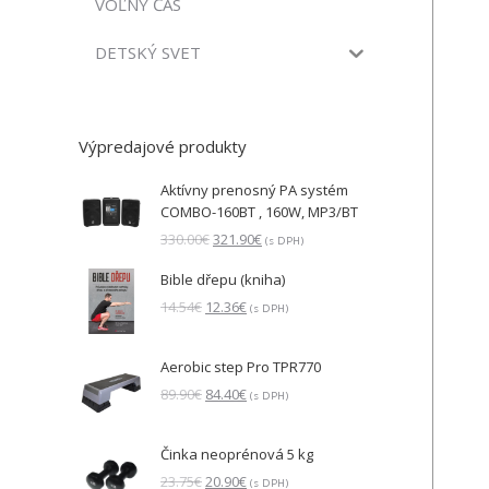
VOĽNÝ ČAS
DETSKÝ SVET
Výpredajové produkty
Aktívny prenosný PA systém
COMBO-160BT , 160W, MP3/BT
Pôvodná
Aktuálna
330.00
€
321.90
€
(s DPH)
cena
cena
Bible dřepu (kniha)
bola:
je:
330.00€.
321.90€.
Pôvodná
Aktuálna
14.54
€
12.36
€
(s DPH)
cena
cena
bola:
je:
Aerobic step Pro TPR770
14.54€.
12.36€.
Pôvodná
Aktuálna
89.90
€
84.40
€
(s DPH)
cena
cena
bola:
je:
Činka neoprénová 5 kg
89.90€.
84.40€.
Pôvodná
Aktuálna
23.75
€
20.90
€
(s DPH)