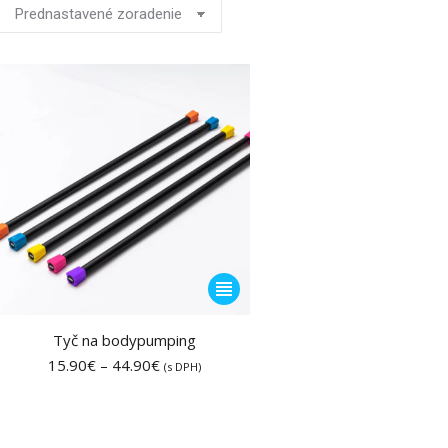
Tento
produkt
má
Tyč na bodypumping
viacero
Price
15.90
€
–
44.90
€
(s DPH)
range:
variantov.
15.90€
Možnosti
through
si
44.90€