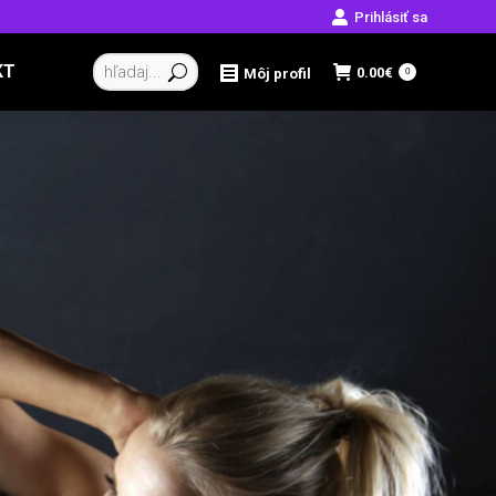
Prihlásiť sa
Vyhľadávanie:
KT
0.00
€
Môj profil
0