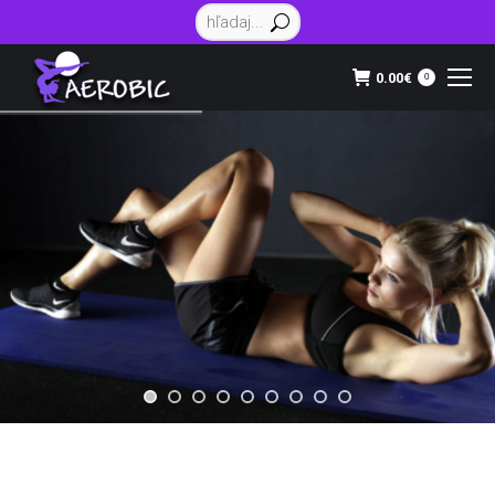
Vyhľadávanie:
0.00
€
0