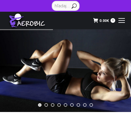
Vyhľadávanie:
0.00
€
0