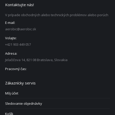
Kontaktujte nás!
V prípade obchodných alebo technických problémov alebo porúch
E-mail:
aerobic@aerobic.sk
Volajte:
+421 903 449 057
Adresa:
Jelačičova 14, 821 08 Bratislava, Slovakia
Pracovný čas:
Zákaznícky servis
Môj účet
Sledovanie objednávky
Košík