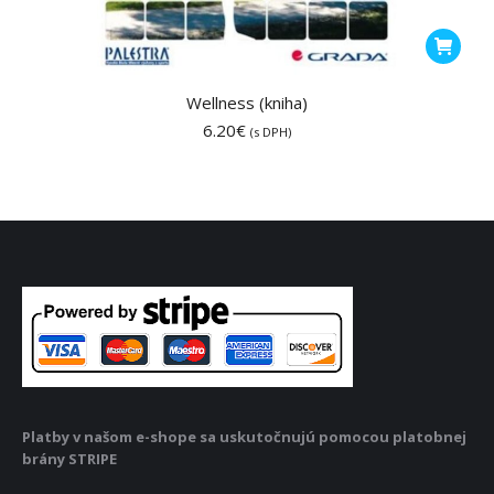
Wellness (kniha)
6.20
€
(s DPH)
Platby v našom e-shope sa uskutočnujú pomocou platobnej
brány STRIPE