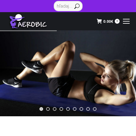
Vyhľadávanie:
0.00
€
0