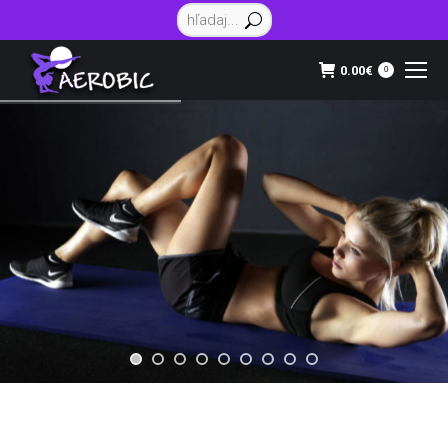
Vyhľadávanie:
0.00
€
0