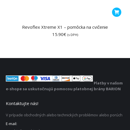
Revoflex Xtreme X1 – pomôcka na cvičenie
15.90
€
(s DPH)
Platby v našom
e-shope sa uskutočnujú pomocou platobnej brány BARION
Kontaktujte nás!
V prípade obchodných alebo technických problémov alebo porúch
E-mail: