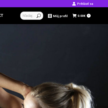
Prihlásiť sa
Vyhľadávanie:
KT
0.00
€
Môj profil
0