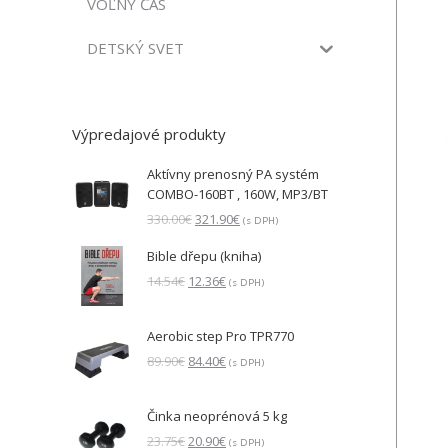
VOĽNÝ ČAS
DETSKÝ SVET
Výpredajové produkty
Aktívny prenosný PA systém
COMBO-160BT , 160W, MP3/BT
Pôvodná
Aktuálna
330.00
€
321.90
€
(s DPH)
cena
cena
Bible dřepu (kniha)
bola:
je:
330.00€.
321.90€.
Pôvodná
Aktuálna
14.54
€
12.36
€
(s DPH)
cena
cena
bola:
je:
Aerobic step Pro TPR770
14.54€.
12.36€.
Pôvodná
Aktuálna
89.90
€
84.40
€
(s DPH)
cena
cena
bola:
je:
Činka neoprénová 5 kg
89.90€.
84.40€.
Pôvodná
Aktuálna
23.75
€
20.90
€
(s DPH)