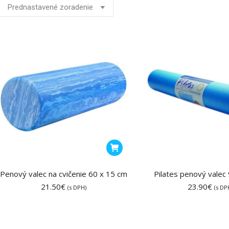
Penový valec na cvičenie 60 x 15 cm
Pilates penový valec
21.50
€
23.90
€
(s DPH)
(s DP