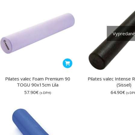
Vypredan
Pilates valec Foam Premium 90
Pilates valec Intense 
TOGU 90x15cm Lila
(Sissel)
57.90
€
64.90
€
(s DPH)
(s DP