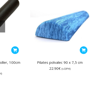
môžete
49.90€
vybrať
na
stránke
é
produktu.
Roller, 100cm
Pilates polvalec 90 x 7,5 cm
22.90
€
(s DPH)
H)