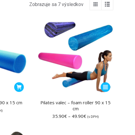
Zobrazuje sa 7 výsledkov
Tento
produkt
má
 90 x 15 cm
Pilates valec – foam roller 90 x 15
cm
viacero
H)
Price
35.90
€
–
49.90
€
variantov.
(s DPH)
range:
Možnosti
35.90€
si
through