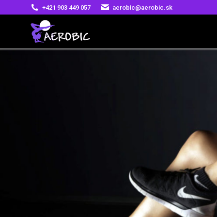
+421 903 449 057
aerobic@aerobic.sk