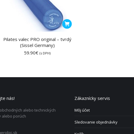
Pilates valec PRO original – tvrdý
(Sissel Germany)
59.90
€
(s DPH)
te nás!
Zákaznícky servis
 obchodných alebo technických
Môj účet
 alebo porúch
Sledovanie objednávky
erobic.sk