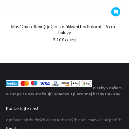
Masážny reflexný ježko s mäkkými bodlinkami – 6 cm –
fialový
3.10
€
(s DPH)
Platby v našom
e-shope sa uskutočnujú pomocou platobnej brány BARION
Kontaktujte nás!
V prípade obchodných alebo technických problémov alebo porúch
E-mail: