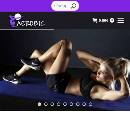
Vyhľadávanie:
0.00
€
0