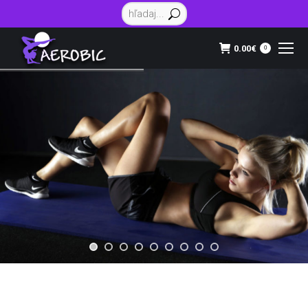
Vyhľadávanie:
0.00
€
0