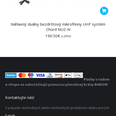
Náhlavný duálny bezdrôtový mikrofónny UHF systém
Chord NU2-N
190.50
€
(s DPH)
Platby v našom
e-shope sa uskutočnujú pomocou platobnej brány BARION
Kontaktujte nás!
V prípade obchodných alebo technických problémov alebo porúch
E-mail: