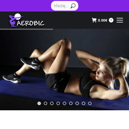
Vyhľadávanie:
0.00
€
0