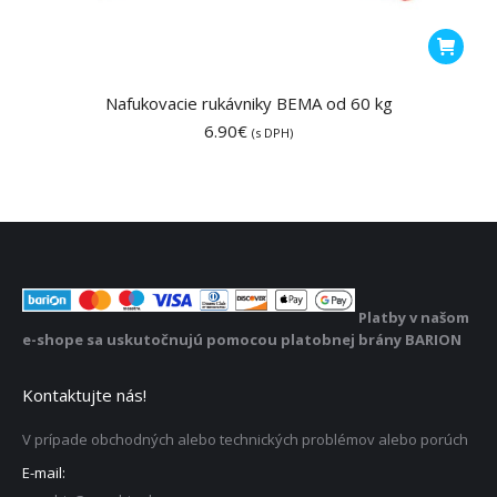
Nafukovacie rukávniky BEMA od 60 kg
6.90
€
(s DPH)
Platby v našom
e-shope sa uskutočnujú pomocou platobnej brány BARION
Kontaktujte nás!
V prípade obchodných alebo technických problémov alebo porúch
E-mail: