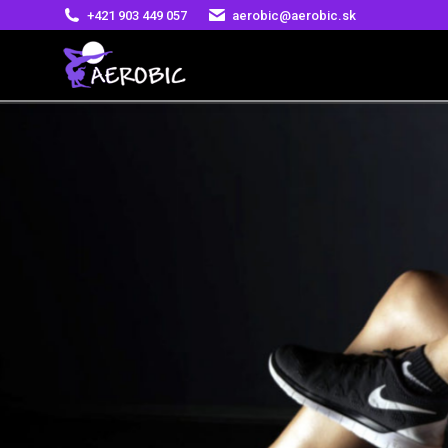
+421 903 449 057
aerobic@aerobic.sk