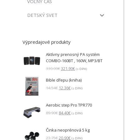
VOĽNÝ ČAS
DETSKÝ SVET
Výpredajové produkty
Aktívny prenosný PA systém
COMBO-160BT , 160W, MP3/BT
Pôvodná
Aktuálna
330.00
€
321.90
€
(s DPH)
cena
cena
Bible dřepu (kniha)
bola:
je:
330.00€.
321.90€.
Pôvodná
Aktuálna
14.54
€
12.36
€
(s DPH)
cena
cena
bola:
je:
Aerobic step Pro TPR770
14.54€.
12.36€.
Pôvodná
Aktuálna
89.90
€
84.40
€
(s DPH)
cena
cena
bola:
je:
Činka neoprénová 5 kg
89.90€.
84.40€.
Pôvodná
Aktuálna
23.75
€
20.90
€
(s DPH)