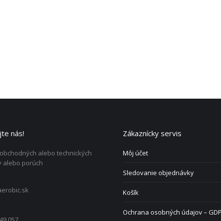
te nás!
Zákaznícky servis
 obchodných alebo technických
Môj účet
 alebo porúch
Sledovanie objednávky
erobic.sk
Košík
Ochrana osobných údajov – GD
49 057