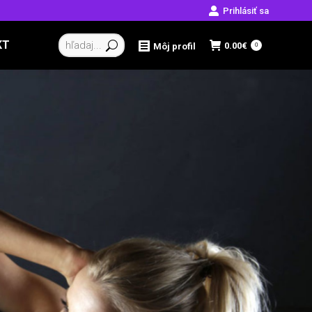
Prihlásiť sa
Vyhľadávanie:
KT
0.00
€
Môj profil
0