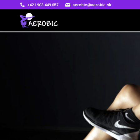
+421 903 449 057
aerobic@aerobic.sk