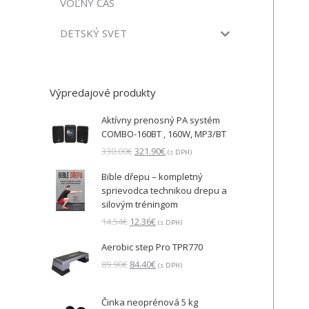
VOĽNÝ ČAS
DETSKÝ SVET
Výpredajové produkty
Aktívny prenosný PA systém
COMBO-160BT , 160W, MP3/BT
Pôvodná
Aktuálna
330.00
€
321.90
€
(s DPH)
cena
cena
Bible dřepu – kompletný
bola:
je:
sprievodca technikou drepu a
330.00€.
321.90€.
silovým tréningom
Pôvodná
Aktuálna
14.54
€
12.36
€
(s DPH)
cena
cena
Aerobic step Pro TPR770
bola:
je:
14.54€.
12.36€.
Pôvodná
Aktuálna
89.90
€
84.40
€
(s DPH)
cena
cena
bola:
je:
Činka neoprénová 5 kg
89.90€.
84.40€.