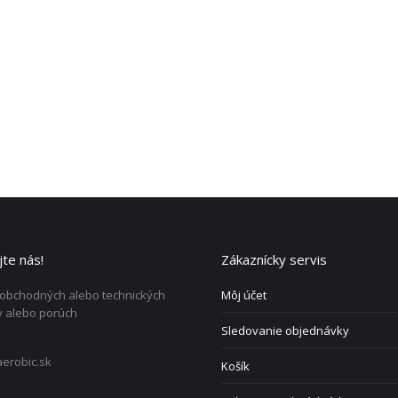
te nás!
Zákaznícky servis
 obchodných alebo technických
Môj účet
 alebo porúch
Sledovanie objednávky
erobic.sk
Košík