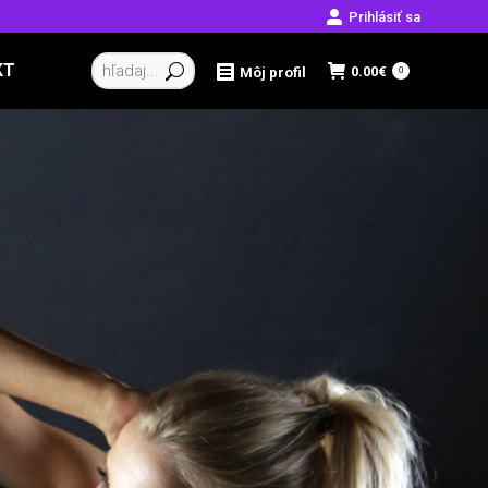
Prihlásiť sa
Vyhľadávanie:
KT
0.00
€
Môj profil
0