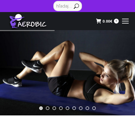
Vyhľadávanie:
0.00
€
0