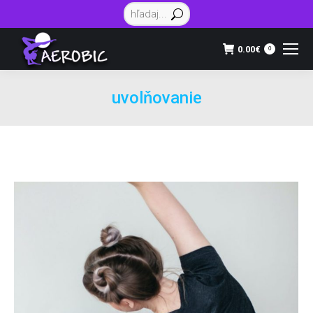
Vyhľadávanie:
0.00
€
0
uvolňovanie