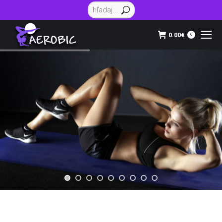
Vyhľadávanie:
0.00
€
0