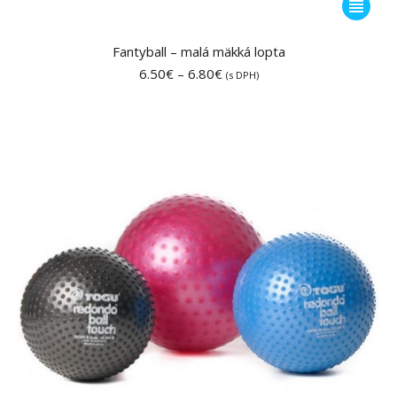
Tento
produkt
má
Fantyball – malá mäkká lopta
viacero
Price
6.50
€
–
6.80
€
(s DPH)
range:
variantov
6.50€
Možnost
through
si
6.80€
môžete
vybrať
na
stránke
produktu