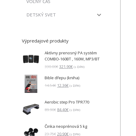
VOĽNÝ ČAS
DETSKÝ SVET
Výpredajové produkty
Aktívny prenosný PA systém
COMBO-160BT , 160W, MP3/BT
Pôvodná
Aktuálna
330.00
€
321.90
€
(s DPH)
cena
cena
Bible dřepu (kniha)
bola:
je:
330.00€.
321.90€.
Pôvodná
Aktuálna
14.54
€
12.36
€
(s DPH)
cena
cena
bola:
je:
Aerobic step Pro TPR770
14.54€.
12.36€.
Pôvodná
Aktuálna
89.90
€
84.40
€
(s DPH)
cena
cena
bola:
je:
Činka neoprénová 5 kg
89.90€.
84.40€.
Pôvodná
Aktuálna
23.75
€
20.90
€
(s DPH)