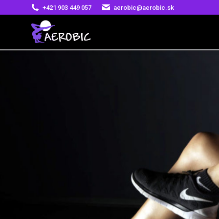
+421 903 449 057
aerobic@aerobic.sk