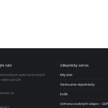
te nás!
Zákaznícky servis
 obchodných alebo technických
Môj účet
 alebo porúch
Sledovanie objednávky
erobic.sk
Košík
Ochrana osobných údajov – GD
49 057