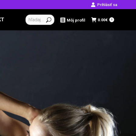
Prihlásiť sa
Vyhľadávanie:
KT
0.00
€
Môj profil
0