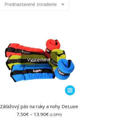
Vypredané
Tento
produkt
má
Záťažový pás na ruky a nohy DeLuxe
viacero
Price
7.50
€
–
13.90
€
(s DPH)
range:
variantov.
7.50€
Možnosti
through
si
13.90€