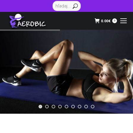
Vyhľadávanie:
0.00
€
0