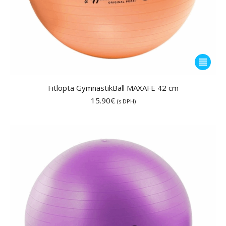
Tento
produkt
má
Fitlopta GymnastikBall MAXAFE 42 cm
viacero
15.90
€
(s DPH)
variantov
Možnost
si
môžete
vybrať
na
stránke
produktu