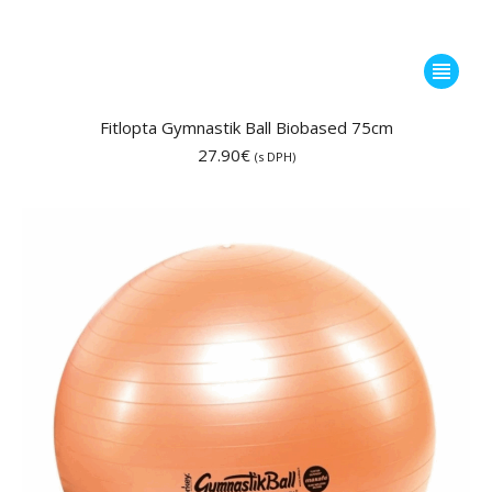
Tento
produkt
má
Fitlopta Gymnastik Ball Biobased 75cm
viacero
27.90
€
(s DPH)
variantov
Možnost
si
môžete
vybrať
na
stránke
produktu