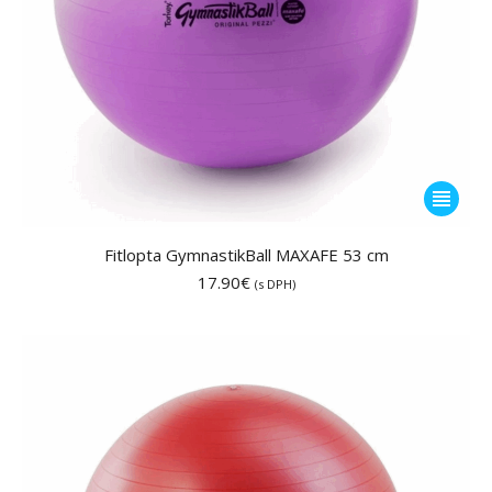
Tento
produkt
má
Fitlopta GymnastikBall MAXAFE 53 cm
viacero
17.90
€
(s DPH)
variantov
Možnost
si
môžete
vybrať
na
stránke