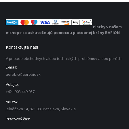
môžete
vybrať
na
Platby v našom
stránke
e-shope sa uskutočnujú pomocou platobnej brány BARION
produktu
Kontaktujte nás!
V prípade obchodných alebo technických problémov alebo porúch
E-mail:
aerobic@aerobic.sk
Volajte:
+421 903 449 057
Adresa:
Jelačičova 14, 821 08 Bratislava, Slovakia
Pracovný čas: