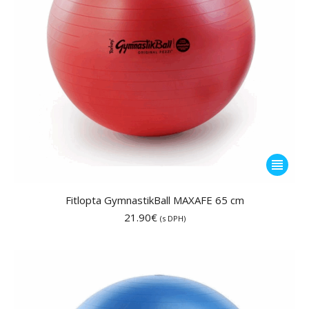
produktu
Tento
produkt
má
Fitlopta GymnastikBall MAXAFE 65 cm
viacero
21.90
€
(s DPH)
variantov
Možnost
si
môžete
vybrať