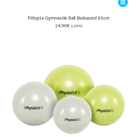
Tento
produkt
má
Fitlopta Gymnastik Ball Biobased 65cm
viacero
24.90
€
(s DPH)
variantov
Možnost
si
môžete
vybrať
na
stránke
produktu